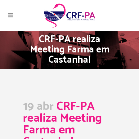
CRF-PA realiza
Meeting Farma em
Castanhal
19 abr
CRF-PA
realiza Meeting
Farma em