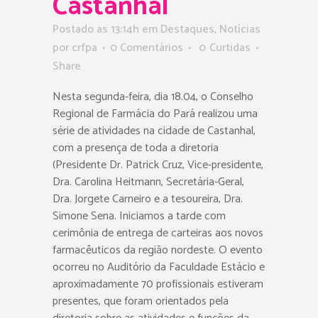
Castanhal
Postado as 13:14h
em
Destaques
,
Notícias
por
crfpa
0 Comentários
0
Curtidas
Share
Nesta segunda-feira, dia 18.04, o Conselho
Regional de Farmácia do Pará realizou uma
série de atividades na cidade de Castanhal,
com a presença de toda a diretoria
(Presidente Dr. Patrick Cruz, Vice-presidente,
Dra. Carolina Heitmann, Secretária-Geral,
Dra. Jorgete Carneiro e a tesoureira, Dra.
Simone Sena. Iniciamos a tarde com
cerimônia de entrega de carteiras aos novos
farmacêuticos da região nordeste. O evento
ocorreu no Auditório da Faculdade Estácio e
aproximadamente 70 profissionais estiveram
presentes, que foram orientados pela