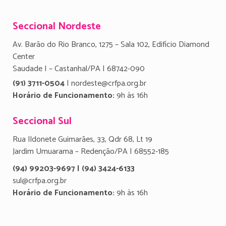
Seccional Nordeste
Av. Barão do Rio Branco, 1275 – Sala 102, Edifício Diamond
Center
Saudade I – Castanhal/PA | 68742-090
(91) 3711-0504
| nordeste@crfpa.org.br
Horário de Funcionamento:
9h às 16h
Seccional Sul
Rua Ildonete Guimarães, 33, Qdr 68, Lt 19
Jardim Umuarama – Redenção/PA | 68552-185
(94) 99203-9697 | (94) 3424-6133
sul@crfpa.org.br
Horário de Funcionamento:
9h às 16h