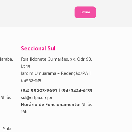
Seccional Sul
Marabá,
Rua Ildonete Guimarães, 33, Qdr 68,
Lt 19
Jardim Umuarama – Redenção/PA |
68552-185
(94) 99203-9697 | (94) 3424-6133
9h às
sul@crfpa.org.br
Horário de Funcionamento:
9h às
16h
– Sala