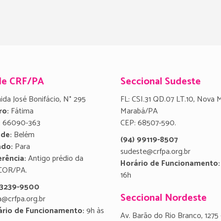
de CRF/PA
Seccional Sudeste
ida José Bonifácio, N° 295
FL: CSI.31 QD.07 LT.10, Nova 
ro:
Fátima
Marabá/PA
:
66090-363
CEP: 68507-590.
ade:
Belém
(94) 99119-8507
ado:
Para
sudeste@crfpa.org.br
rência:
Antigo prédio da
Horário de Funcionamento:
COR/PA.
16h
) 3239-9500
Seccional Nordeste
a@crfpa.org.br
ário de Funcionamento:
9h às
Av. Barão do Rio Branco, 1275 