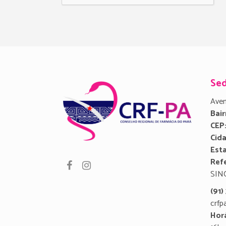
Se
Aven
Bair
CEP
Cid
Est
Refe
SIN
(91
crfp
Hor