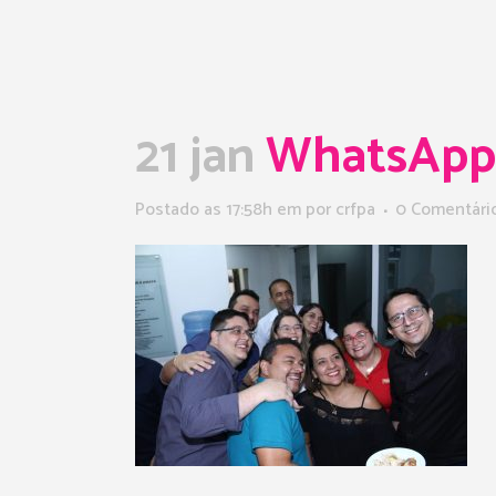
21 jan
WhatsApp I
Postado as 17:58h
em
por
crfpa
0 Comentári