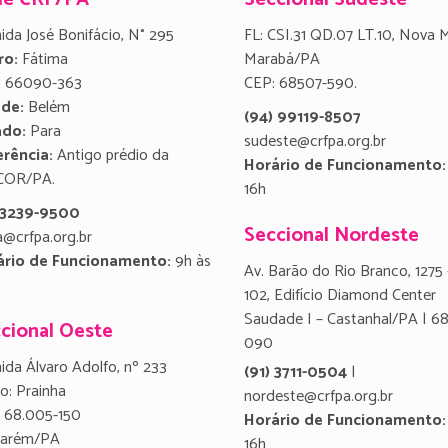
ida José Bonifácio, N° 295
FL: CSI.31 QD.07 LT.10, Nova 
ro:
Fátima
Marabá/PA
:
66090-363
CEP: 68507-590.
ade:
Belém
(94) 99119-8507
ado:
Para
sudeste@crfpa.org.br
rência:
Antigo prédio da
Horário de Funcionamento:
COR/PA.
16h
) 3239-9500
Seccional Nordeste
a@crfpa.org.br
ário de Funcionamento:
9h às
Av. Barão do Rio Branco, 1275 
102, Edifício Diamond Center
Saudade I – Castanhal/PA | 6
cional Oeste
090
ida Álvaro Adolfo, nº 233
(91) 3711-0504
|
ro: Prainha
nordeste@crfpa.org.br
 68.005-150
Horário de Funcionamento:
tarém/PA
16h