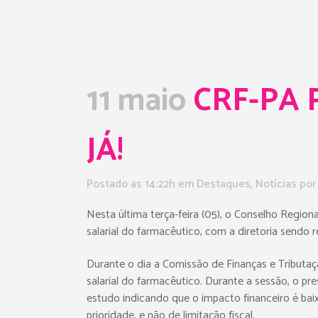
11 maio
CRF-PA 
JÁ!
Postado as 14:22h
em
Destaques
,
Notícias
po
Nesta última terça-feira (05), o Conselho Regio
salarial do farmacêutico, com a diretoria sendo r
Durante o dia a Comissão de Finanças e Tributaçã
salarial do farmacêutico. Durante a sessão, o pr
estudo indicando que o impacto financeiro é bai
prioridade, e não de limitação fiscal.