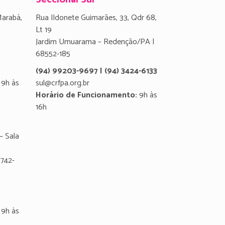
Marabá,
Rua Ildonete Guimarães, 33, Qdr 68,
Lt 19
Jardim Umuarama – Redenção/PA |
68552-185
(94) 99203-9697 | (94) 3424-6133
9h às
sul@crfpa.org.br
Horário de Funcionamento:
9h às
16h
– Sala
8742-
9h às