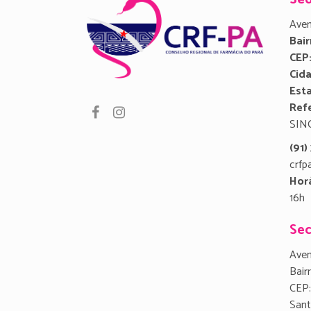
Aven
Bair
CEP
Cid
Est
Refe
SIN
(91
crfp
Hor
16h
Sec
Aven
Bair
CEP:
San