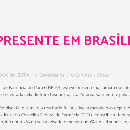
PRESENTE EM BRASÍLI
r
ASCOM CRFPA
0 Comentários
0
Curtidas
Share
nal de Farmácia do Pará (CRF-PA) esteve presente na câmara dos dep
epresentada pela diretora tesoureira, Dra. Andrea Sarmento e pelo c
o discutiu o tema e o resultado foi positivo: a maioria dos deputa
esidente do Conselho Federal de Farmácia (CFF) e conselheiro federa
xo, inferior a 2% no setor privado e menor que 1% no setor público