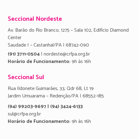
Seccional Nordeste
Av. Barão do Rio Branco, 1275 – Sala 102, Edifício Diamond
Center
Saudade I – Castanhal/PA | 68742-090
(91) 3711-0504
| nordeste@crfpa.org.br
Horário de Funcionamento:
9h às 16h
Seccional Sul
Rua Ildonete Guimarães, 33, Qdr 68, Lt 19
Jardim Umuarama – Redenção/PA | 68552-185
(94) 99203-9697 | (94) 3424-6133
sul@crfpa.org.br
Horário de Funcionamento:
9h às 16h