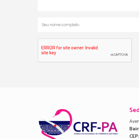
Se
Aven
Bair
CEP