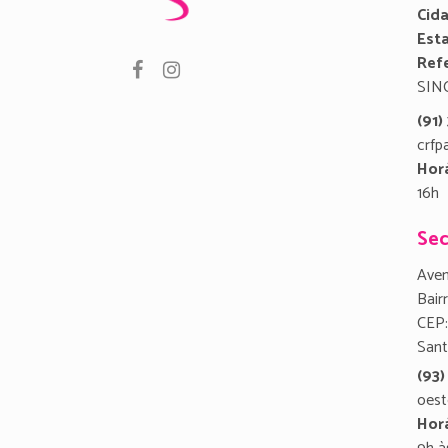
Cid
Est
Refe
SIN
(91
crfp
Hor
16h
Sec
Aven
Bair
CEP:
San
(93)
oest
Hor