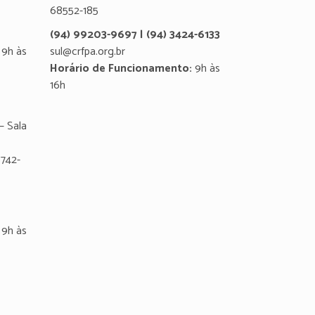
68552-185
(94) 99203-9697 | (94) 3424-6133
9h às
sul@crfpa.org.br
Horário de Funcionamento:
9h às
16h
– Sala
8742-
9h às