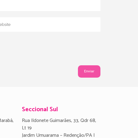
Seccional Sul
Marabá,
Rua Ildonete Guimarães, 33, Qdr 68,
Lt 19
Jardim Umuarama – Redenção/PA |