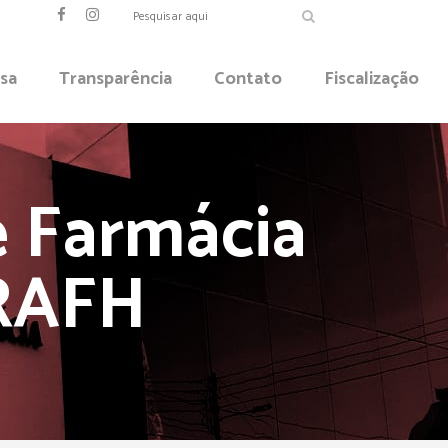
sa
Transparência
Contato
Fiscalização
 Farmácia
BRAFH