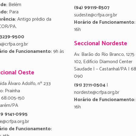
ade:
Belém
(94) 99119-8507
ado:
Para
sudeste@crfpa.org.br
rência:
Antigo prédio da
Horário de Funcionamento:
COR/PA.
16h
) 3239-9500
Seccional Nordeste
a@crfpa.org.br
ário de Funcionamento:
9h às
Av. Barão do Rio Branco, 1275 
102, Edifício Diamond Center
Saudade I – Castanhal/PA | 6
cional Oeste
090
ida Álvaro Adolfo, nº 233
(91) 3711-0504
|
ro: Prainha
nordeste@crfpa.org.br
 68.005-150
Horário de Funcionamento:
tarém/PA
16h
 9 9141-0995
e@crfpa.org.br
ário de Funcionamento: