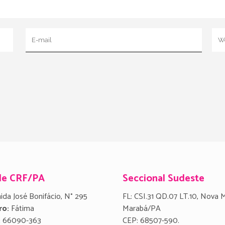
de CRF/PA
Seccional Sudeste
ida José Bonifácio, N° 295
FL: CSI.31 QD.07 LT.10, Nova 
ro:
Fátima
Marabá/PA
:
66090-363
CEP: 68507-590.