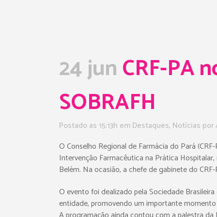
24 jun
CRF-PA no
SOBRAFH
Postado as 15:13h
em
Destaques
,
Notícias
por
O Conselho Regional de Farmácia do Pará (CRF-PA
Intervenção Farmacêutica na Prática Hospitalar,
Belém. Na ocasião, a chefe de gabinete do CRF-P
O evento foi dealizado pela Sociedade Brasileir
entidade, promovendo um importante momento de 
A programação ainda contou com a palestra da D