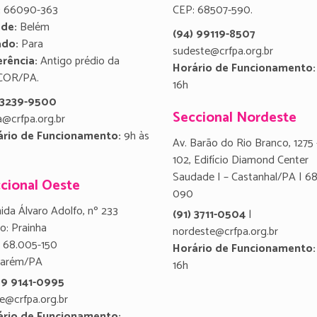
:
66090-363
CEP: 68507-590.
ade:
Belém
(94) 99119-8507
ado:
Para
sudeste@crfpa.org.br
rência:
Antigo prédio da
Horário de Funcionamento:
COR/PA.
16h
) 3239-9500
Seccional Nordeste
a@crfpa.org.br
ário de Funcionamento:
9h às
Av. Barão do Rio Branco, 1275 
102, Edifício Diamond Center
Saudade I – Castanhal/PA | 6
cional Oeste
090
ida Álvaro Adolfo, nº 233
(91) 3711-0504
|
ro: Prainha
nordeste@crfpa.org.br
 68.005-150
Horário de Funcionamento:
tarém/PA
16h
 9 9141-0995
e@crfpa.org.br
ário de Funcionamento: