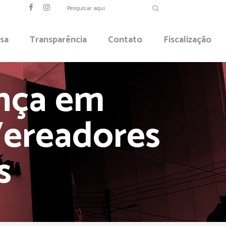
sa
Transparência
Contato
Fiscalização
nça em
Vereadores
s