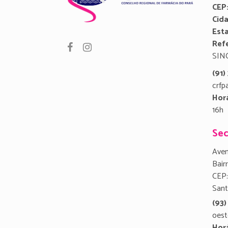
CEP
Cid
Est
Refe
SIN
(91
crfp
Hor
16h
Sec
Aven
Bair
CEP:
San
(93)
oest
Hor