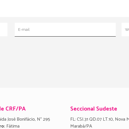
de CRF/PA
Seccional Sudeste
ida José Bonifácio, N° 295
FL: CSI.31 QD.07 LT.10, Nova 
ro:
Fátima
Marabá/PA