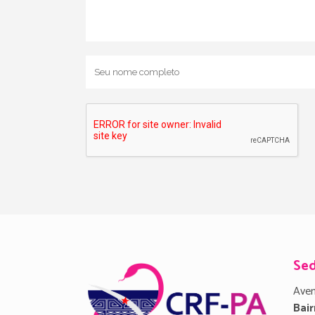
Se
Aven
Bair