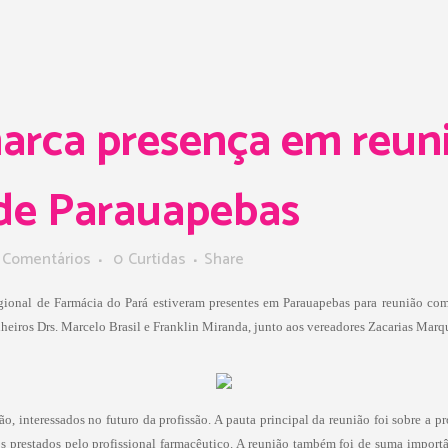
rca presença em reun
de Parauapebas
 Comentários
0
Curtidas
Share
egional de Farmácia do Pará estiveram presentes em Parauapebas para reunião co
eiros Drs. Marcelo Brasil e Franklin Miranda, junto aos vereadores Zacarias Marqu
o, interessados no futuro da profissão. A pauta principal da reunião foi sobre a p
 prestados pelo profissional farmacêutico. A reunião também foi de suma importâ