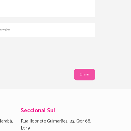
Seccional Sul
Marabá,
Rua Ildonete Guimarães, 33, Qdr 68,
Lt 19