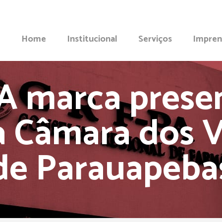
Home
Institucional
Serviços
Impren
A marca prese
a Câmara dos 
de Parauapeba