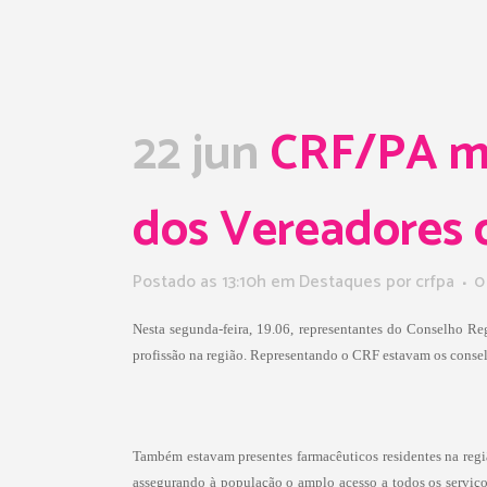
22 jun
CRF/PA ma
dos Vereadores 
Postado as 13:10h
em
Destaques
por
crfpa
0
Nesta segunda-feira, 19.06, representantes do Conselho R
profissão na região. Representando o CRF estavam os conselh
Também estavam presentes farmacêuticos residentes na regiã
assegurando à população o amplo acesso a todos os serviços