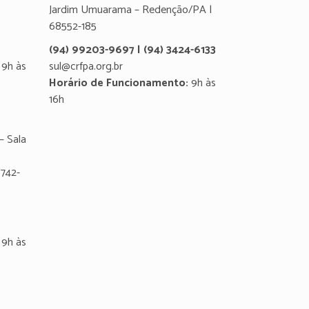
Jardim Umuarama – Redenção/PA |
68552-185
(94) 99203-9697 | (94) 3424-6133
9h às
sul@crfpa.org.br
Horário de Funcionamento:
9h às
16h
– Sala
8742-
9h às