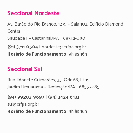
Seccional Nordeste
Av. Barão do Rio Branco, 1275 – Sala 102, Edifício Diamond
Center
Saudade I – Castanhal/PA | 68742-090
(91) 3711-0504
| nordeste@crfpa.org.br
Horário de Funcionamento:
9h às 16h
Seccional Sul
Rua Ildonete Guimarães, 33, Qdr 68, Lt 19
Jardim Umuarama – Redenção/PA | 68552-185
(94) 99203-9697 | (94) 3424-6133
sul@crfpa.org.br
Horário de Funcionamento:
9h às 16h