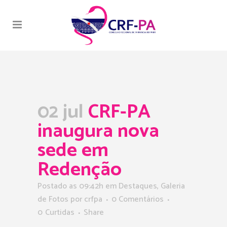
02 jul
CRF-PA
inaugura nova
sede em
Redenção
Postado as 09:42h
em
Destaques
,
Galeria
de Fotos
por
crfpa
0 Comentários
0
Curtidas
Share