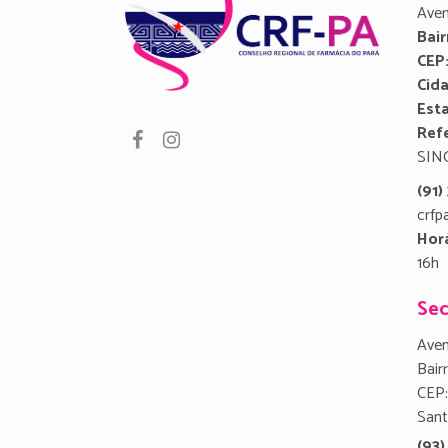
Aven
Bair
CEP
Cid
Est
Refe
SIN
(91
crfp
Hor
16h
Sec
Aven
Bair
CEP:
San
(93)