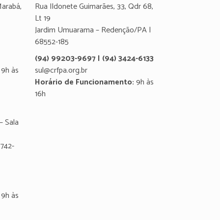
Marabá,
Rua Ildonete Guimarães, 33, Qdr 68,
Lt 19
Jardim Umuarama – Redenção/PA |
68552-185
(94) 99203-9697 | (94) 3424-6133
9h às
sul@crfpa.org.br
Horário de Funcionamento:
9h às
16h
– Sala
8742-
9h às