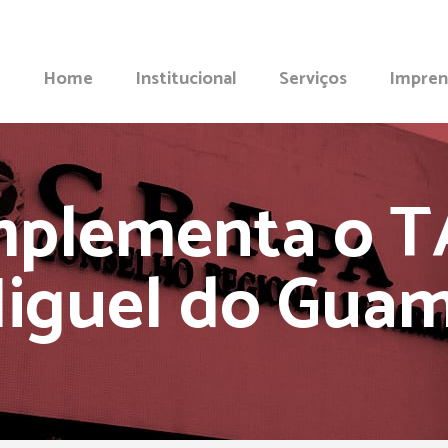
Home
Institucional
Serviços
Impren
mplementa o T
iguel do Gua