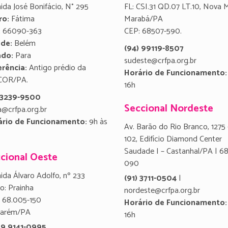
ida José Bonifácio, N° 295
FL: CSI.31 QD.07 LT.10, Nova 
ro:
Fátima
Marabá/PA
:
66090-363
CEP: 68507-590.
ade:
Belém
(94) 99119-8507
ado:
Para
sudeste@crfpa.org.br
rência:
Antigo prédio da
Horário de Funcionamento:
COR/PA.
16h
) 3239-9500
Seccional Nordeste
a@crfpa.org.br
ário de Funcionamento:
9h às
Av. Barão do Rio Branco, 1275 
102, Edifício Diamond Center
Saudade I – Castanhal/PA | 6
cional Oeste
090
ida Álvaro Adolfo, nº 233
(91) 3711-0504
|
ro: Prainha
nordeste@crfpa.org.br
 68.005-150
Horário de Funcionamento:
tarém/PA
16h
 9 9141-0995