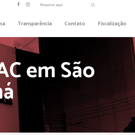
sa
Transparência
Contato
Fiscalização
AC em São
má