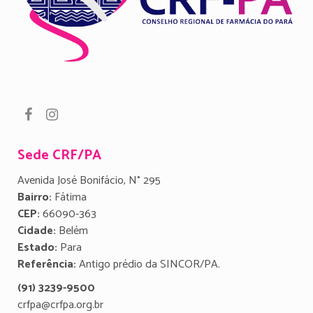
Sede CRF/PA
Avenida José Bonifácio, N° 295
Bairro:
Fátima
CEP:
66090-363
Cidade:
Belém
Estado:
Para
Referência:
Antigo prédio da SINCOR/PA.
(91) 3239-9500
crfpa@crfpa.org.br