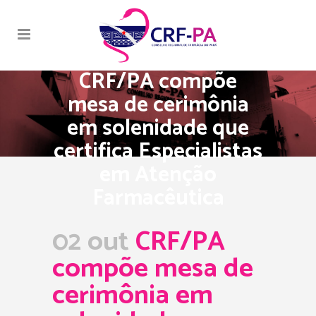
CRF/PA compõe
mesa de cerimônia
em solenidade que
certifica Especialistas
em Atenção
Farmacêutica
02 out
CRF/PA
compõe mesa de
cerimônia em