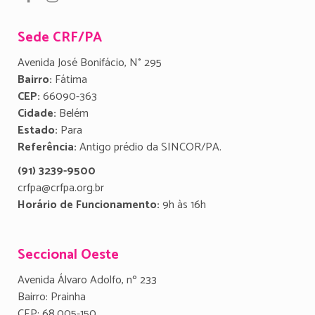
Sede CRF/PA
Avenida José Bonifácio, N° 295
Bairro:
Fátima
CEP:
66090-363
Cidade:
Belém
Estado:
Para
Referência:
Antigo prédio da SINCOR/PA.
(91) 3239-9500
crfpa@crfpa.org.br
Horário de Funcionamento:
9h às 16h
Seccional Oeste
Avenida Álvaro Adolfo, nº 233
Bairro: Prainha
CEP: 68.005-150