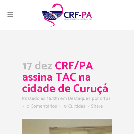
17 dez
CRF/PA
assina TAC na
cidade de Curuçá
Postado as 16:12h
em
Destaques
por
crfpa
0 Comentários
0
Curtidas
Share