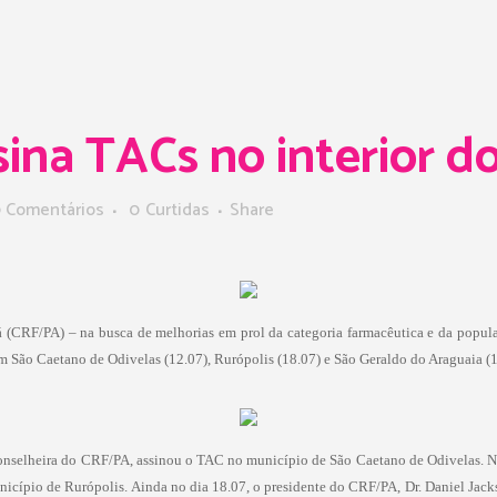
na TACs no interior d
 Comentários
0
Curtidas
Share
á (CRF/PA) – na busca de melhorias em prol da categoria farmacêutica e da popul
m São Caetano de Odivelas (12.07), Rurópolis (18.07) e São Geraldo do Araguaia (1
onselheira do CRF/PA, assinou o TAC no município de São Caetano de Odivelas. No
nicípio de Rurópolis. Ainda no dia 18.07, o presidente do CRF/PA, Dr. Daniel Jack