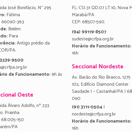
ida José Bonifácio, N° 295
FL: CSI.31 QD.07 LT.10, Nova 
ro:
Fátima
Marabá/PA
:
66090-363
CEP: 68507-590.
ade:
Belém
(94) 99119-8507
ado:
Para
sudeste@crfpa.org.br
rência:
Antigo prédio da
Horário de Funcionamento:
COR/PA.
16h
) 3239-9500
Seccional Nordeste
a@crfpa.org.br
ário de Funcionamento:
9h às
Av. Barão do Rio Branco, 1275 
102, Edifício Diamond Center
Saudade I – Castanhal/PA | 6
cional Oeste
090
ida Álvaro Adolfo, nº 233
(91) 3711-0504
|
ro: Prainha
nordeste@crfpa.org.br
 68.005-150
Horário de Funcionamento:
tarém/PA
16h