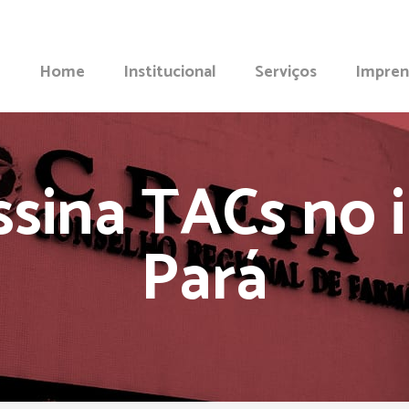
Home
Institucional
Serviços
Impren
sina TACs no i
Pará