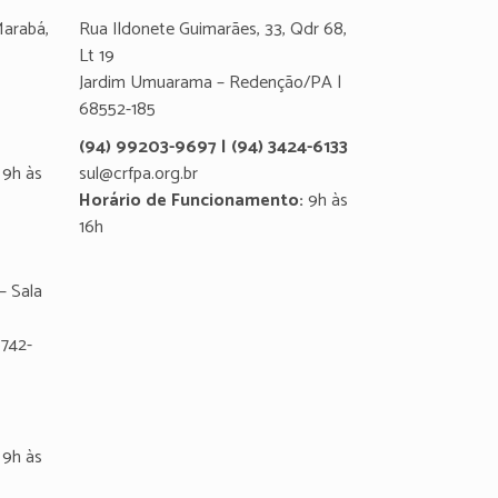
Marabá,
Rua Ildonete Guimarães, 33, Qdr 68,
Lt 19
Jardim Umuarama – Redenção/PA |
68552-185
(94) 99203-9697 | (94) 3424-6133
9h às
sul@crfpa.org.br
Horário de Funcionamento:
9h às
16h
– Sala
8742-
9h às