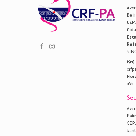
Aven
Bair
CEP
Cid
Est
Refe
SIN
(91
crfp
Hor
16h
Sec
Aven
Bair
CEP:
San