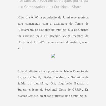
Postado as 15:55h
em
Destaques
por
crfpa
0 Comentários
0
Curtidas
Share
Hoje, dia 04.07, a população de Juruti teve motivos
para comemorar, com a assinatura do Termo de
Ajustamento de Conduta no município. O documento
foi assinado pelo Dr. Ricardo Vieira, membro da
Diretoria do CRF/PA e representante da instituição no
ato.
Além do diretor, esteve presente também o Promotor de
Justiça de Juruti, Rafael Trevisan; a Secretária de
Saúde do município, Dra. Joquibede Batista; o
Superintendente da Seccional Oeste do CRF/PA, Dr.
Marcos Castello, além dos profissionais do município.