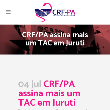
CRF/PA assina mais
um TAC em Juruti
04 jul
CRF/PA
assina mais um
TAC em Juruti