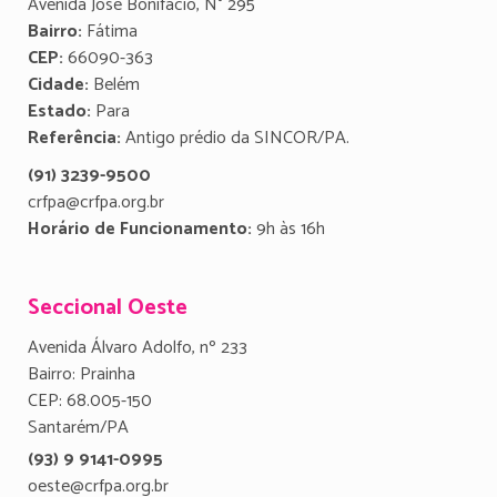
Avenida José Bonifácio, N° 295
Bairro:
Fátima
CEP:
66090-363
Cidade:
Belém
Estado:
Para
Referência:
Antigo prédio da SINCOR/PA.
(91) 3239-9500
crfpa@crfpa.org.br
Horário de Funcionamento:
9h às 16h
Seccional Oeste
Avenida Álvaro Adolfo, nº 233
Bairro: Prainha
CEP: 68.005-150
Santarém/PA
(93) 9 9141-0995
oeste@crfpa.org.br