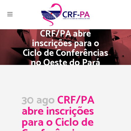
CRF/PA abre
inscrições para o
Ciclo de Conferências
no Oeste do Pará
30 ago
CRF/PA
abre inscrições
para o Ciclo de