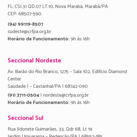
FL: CSI.31 QD.07 LT.10, Nova Marabá, Marabá/PA
CEP: 68507-590.
(94) 99119-8507
sudeste@crfpa.org.br
Horário de Funcionamento:
9h às 16h
Seccional Nordeste
Av. Barão do Rio Branco, 1275 – Sala 102, Edifício Diamond
Center
Saudade I – Castanhal/PA | 68742-090
(91) 3711-0504
| nordeste@crfpa.org.br
Horário de Funcionamento:
9h às 16h
Seccional Sul
Rua Ildonete Guimarães, 33, Qdr 68, Lt 19
Jardim Umuarama – Redenção/PA | 68552-185