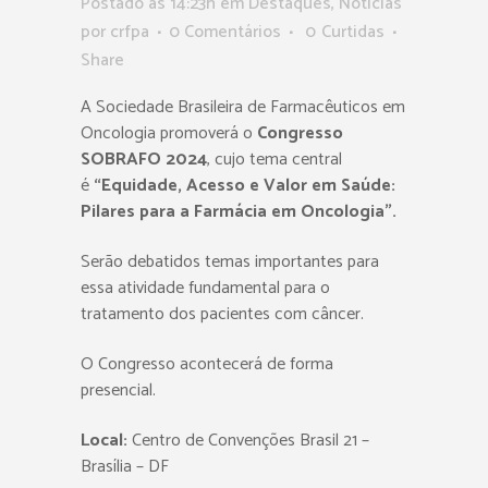
Postado as 14:23h
em
Destaques
,
Notícias
por
crfpa
0 Comentários
0
Curtidas
Share
A Sociedade Brasileira de Farmacêuticos em
Oncologia promoverá o
Congresso
SOBRAFO 2024
, cujo tema central
é
“Equidade, Acesso e Valor em Saúde:
Pilares para a Farmácia em Oncologia”.
Serão debatidos temas importantes para
essa atividade fundamental para o
tratamento dos pacientes com câncer.
O Congresso acontecerá de forma
presencial.
Local:
Centro de Convenções Brasil 21 –
Brasília – DF