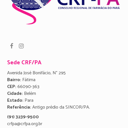
Sede CRF/PA
Avenida José Bonifácio, N° 295
Bairro:
Fátima
CEP:
66090-363
Cidade:
Belém
Estado:
Para
Referência:
Antigo prédio da SINCOR/PA.
(91) 3239-9500
crfpa@crfpa.org.br