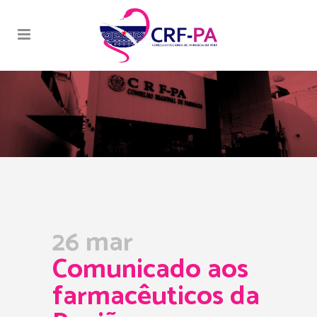
26 mar
Comunicado aos
farmacêuticos da