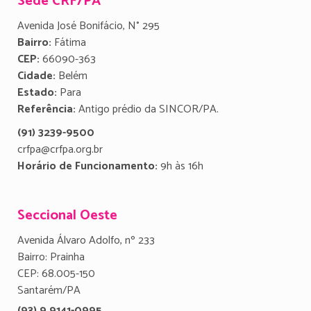
Sede CRF/PA
Avenida José Bonifácio, N° 295
Bairro:
Fátima
CEP:
66090-363
Cidade:
Belém
Estado:
Para
Referência:
Antigo prédio da SINCOR/PA.
(91) 3239-9500
crfpa@crfpa.org.br
Horário de Funcionamento:
9h às 16h
Seccional Oeste
Avenida Álvaro Adolfo, nº 233
Bairro: Prainha
CEP: 68.005-150
Santarém/PA
(93) 9 9141-0995