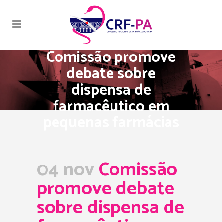
Comissão promove
debate sobre
dispensa de
farmacêutico em
pequenas farmácias
04 nov
Comissão
promove debate
sobre dispensa de