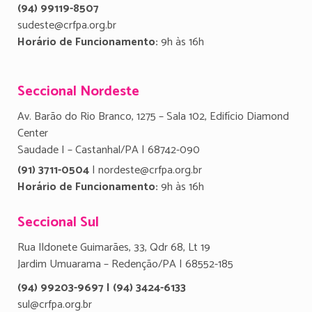
(94) 99119-8507
sudeste@crfpa.org.br
Horário de Funcionamento:
9h às 16h
Seccional Nordeste
Av. Barão do Rio Branco, 1275 – Sala 102, Edifício Diamond
Center
Saudade I – Castanhal/PA | 68742-090
(91) 3711-0504
| nordeste@crfpa.org.br
Horário de Funcionamento:
9h às 16h
Seccional Sul
Rua Ildonete Guimarães, 33, Qdr 68, Lt 19
Jardim Umuarama – Redenção/PA | 68552-185
(94) 99203-9697 | (94) 3424-6133
sul@crfpa.org.br