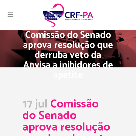
Comissão do Senado
aprova resolução que
derruba veto da
Anvisa a inibidores de
apetite
17 jul
Comissão
do Senado
aprova resolução