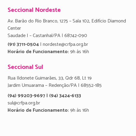
Seccional Nordeste
Av. Barão do Rio Branco, 1275 – Sala 102, Edifício Diamond
Center
Saudade I – Castanhal/PA | 68742-090
(91) 3711-0504
| nordeste@crfpa.org.br
Horário de Funcionamento:
9h às 16h
Seccional Sul
Rua Ildonete Guimarães, 33, Qdr 68, Lt 19
Jardim Umuarama – Redenção/PA | 68552-185
(94) 99203-9697 | (94) 3424-6133
sul@crfpa.org.br
Horário de Funcionamento:
9h às 16h