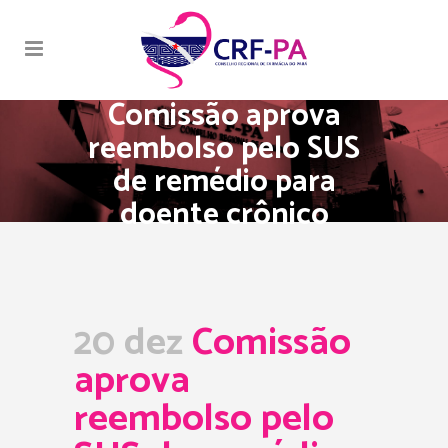
Comissão aprova
reembolso pelo SUS
de remédio para
doente crônico
20 dez
Comissão
aprova
reembolso pelo