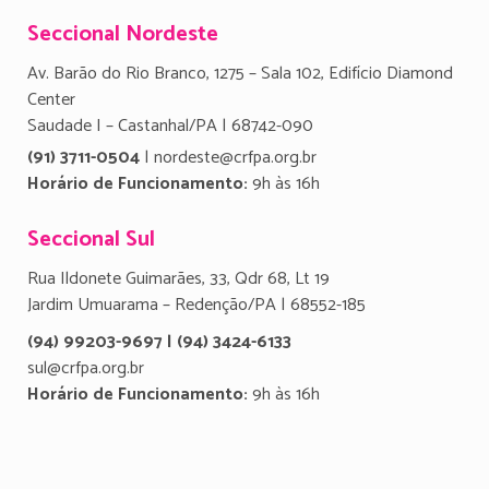
Seccional Nordeste
Av. Barão do Rio Branco, 1275 – Sala 102, Edifício Diamond
Center
Saudade I – Castanhal/PA | 68742-090
(91) 3711-0504
| nordeste@crfpa.org.br
Horário de Funcionamento:
9h às 16h
Seccional Sul
Rua Ildonete Guimarães, 33, Qdr 68, Lt 19
Jardim Umuarama – Redenção/PA | 68552-185
(94) 99203-9697 | (94) 3424-6133
sul@crfpa.org.br
Horário de Funcionamento:
9h às 16h