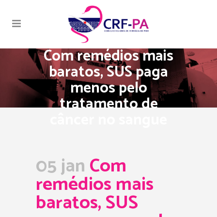
Com remédios mais
baratos, SUS paga
menos pelo
tratamento de
câncer no sangue
05 jan
Com
remédios mais
baratos, SUS