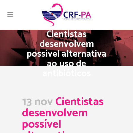
Cientistas
desenvolvem
possível alternativa
ao uso de
antibióticos
13 nov
Cientistas
desenvolvem
possível