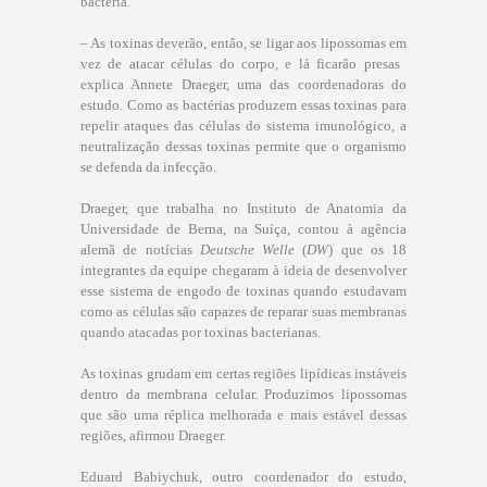
bactéria.
– As toxinas deverão, então, se ligar aos lipossomas em
vez de atacar células do corpo, e lá ficarão presas 
explica Annete Draeger, uma das coordenadoras do
estudo. Como as bactérias produzem essas toxinas para
repelir ataques das células do sistema imunológico, a
neutralização dessas toxinas permite que o organismo
se defenda da infecção.
Draeger, que trabalha no Instituto de Anatomia da
Universidade de Berna, na Suíça, contou à agência
alemã de notícias
Deutsche Welle
(
DW
) que os 18
integrantes da equipe chegaram à ideia de desenvolver
esse sistema de engodo de toxinas quando estudavam
como as células são capazes de reparar suas membranas
quando atacadas por toxinas bacterianas.
As toxinas grudam em certas regiões lipídicas instáveis
dentro da membrana celular. Produzimos lipossomas
que são uma réplica melhorada e mais estável dessas
regiões, afirmou Draeger.
Eduard Babiychuk, outro coordenador do estudo,