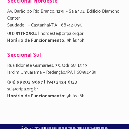
Seccional Nordeste
Av. Barão do Rio Branco, 1275 – Sala 102, Edifício Diamond
Center
Saudade I – Castanhal/PA | 68742-090
(91) 3711-0504
| nordeste@crfpa.org.br
Horário de Funcionamento:
9h às 16h
Seccional Sul
Rua Ildonete Guimarães, 33, Qdr 68, Lt 19
Jardim Umuarama – Redenção/PA | 68552-185
(94) 99203-9697 | (94) 3424-6133
sul@crfpa.org.br
Horário de Funcionamento:
9h às 16h
© 2023 CRF/PA. Todos os direitos reservados. Mantido por
Suportepress
.