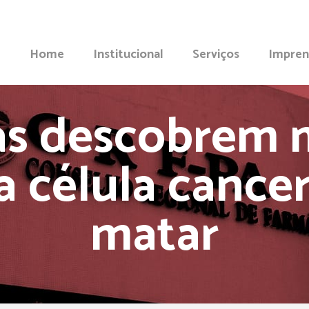
Home
Institucional
Serviços
Impren
tas descobrem 
a célula cancer
matar