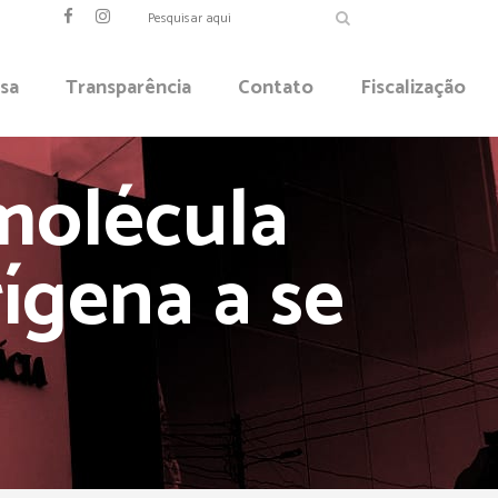
sa
Transparência
Contato
Fiscalização
molécula
ígena a se