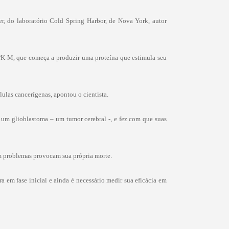
r, do laboratório Cold Spring Harbor, de Nova York, autor
PK-M, que começa a produzir uma proteína que estimula seu
ulas cancerígenas, apontou o cientista.
m um glioblastoma – um tumor cerebral -, e fez com que suas
om problemas provocam sua própria morte.
a em fase inicial e ainda é necessário medir sua eficácia em