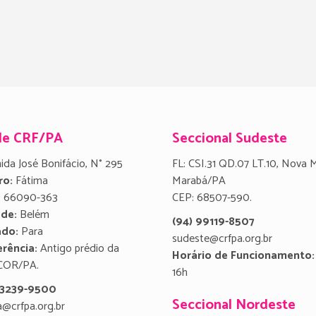
de CRF/PA
Seccional Sudeste
ida José Bonifácio, N° 295
FL: CSI.31 QD.07 LT.10, Nova 
ro:
Fátima
Marabá/PA
:
66090-363
CEP: 68507-590.
ade:
Belém
(94) 99119-8507
ado:
Para
sudeste@crfpa.org.br
rência:
Antigo prédio da
Horário de Funcionamento:
COR/PA.
16h
) 3239-9500
Seccional Nordeste
a@crfpa.org.br