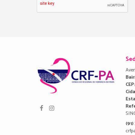
Se
Aven
Bair
CEP
Cid
Est
Refe
SIN
(91
crfp