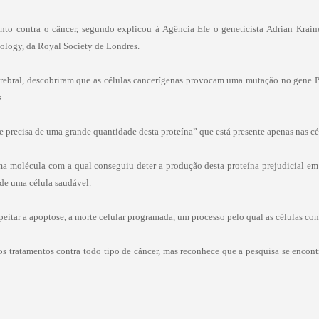
to contra o câncer, segundo explicou à Agência Efe o geneticista Adrian Kraine
Biology, da Royal Society de Londres.
rebral, descobriram que as células cancerígenas provocam uma mutação no gene 
.
e precisa de uma grande quantidade desta proteína” que está presente apenas nas cél
uma molécula com a qual conseguiu deter a produção desta proteína prejudicial e
de uma célula saudável.
speitar a apoptose, a morte celular programada, um processo pelo qual as células c
os tratamentos contra todo tipo de câncer, mas reconhece que a pesquisa se encontr