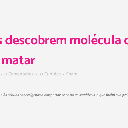
s descobrem molécula q
e matar
0 Comentários
0
Curtidas
Share
a às células cancerígenas a comportar-se como as saudáveis, o que inclui sua p