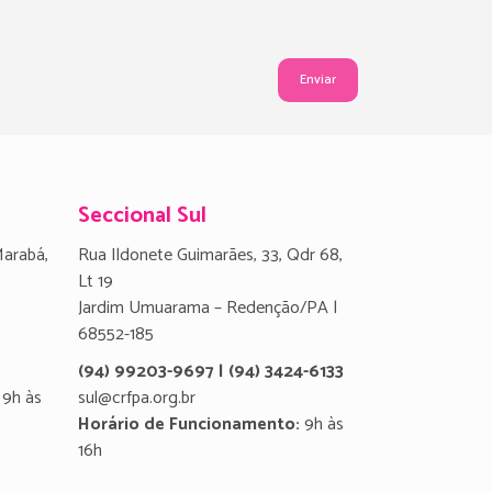
Seccional Sul
Marabá,
Rua Ildonete Guimarães, 33, Qdr 68,
Lt 19
Jardim Umuarama – Redenção/PA |
68552-185
(94) 99203-9697 | (94) 3424-6133
9h às
sul@crfpa.org.br
Horário de Funcionamento:
9h às
16h