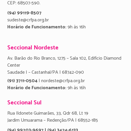
CEP: 68507-590.
(94) 99119-8507
sudeste@crfpa.org.br
Horário de Funcionamento:
9h às 16h
Seccional Nordeste
Av. Barão do Rio Branco, 1275 – Sala 102, Edifício Diamond
Center
Saudade I – Castanhal/PA | 68742-090
(91) 3711-0504
| nordeste@crfpa.org.br
Horário de Funcionamento:
9h às 16h
Seccional Sul
Rua Ildonete Guimarães, 33, Qdr 68, Lt 19
Jardim Umuarama – Redenção/PA | 68552-185
(94) 99203-9697 | (94) 3424-6133