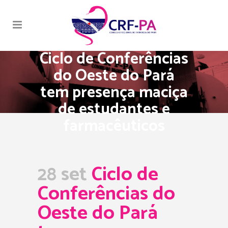
Ciclo de Conferências
do Oeste do Pará
tem presença maciça
de estudantes e
farmacêuticos
28 set
Ciclo de
Conferências do
Oeste do Pará