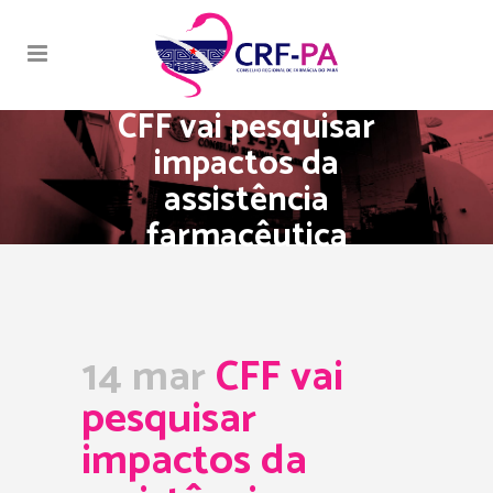
CFF vai pesquisar
impactos da
assistência
farmacêutica
14 mar
CFF vai
pesquisar
impactos da