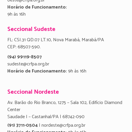
oeste@crfpa.org.br
Horário de Funcionamento:
9h às 16h
Seccional Sudeste
FL: CSI.31 QD.07 LT.10, Nova Marabá, Marabá/PA
CEP: 68507-590.
(94) 99119-8507
sudeste@crfpa.org.br
Horário de Funcionamento:
9h às 16h
Seccional Nordeste
Av. Barão do Rio Branco, 1275 – Sala 102, Edifício Diamond
Center
Saudade I – Castanhal/PA | 68742-090
(91) 3711-0504
| nordeste@crfpa.org.br