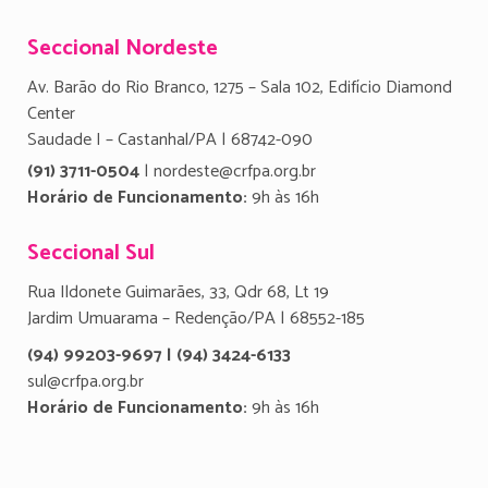
Seccional Nordeste
Av. Barão do Rio Branco, 1275 – Sala 102, Edifício Diamond
Center
Saudade I – Castanhal/PA | 68742-090
(91) 3711-0504
| nordeste@crfpa.org.br
Horário de Funcionamento:
9h às 16h
Seccional Sul
Rua Ildonete Guimarães, 33, Qdr 68, Lt 19
Jardim Umuarama – Redenção/PA | 68552-185
(94) 99203-9697 | (94) 3424-6133
sul@crfpa.org.br
Horário de Funcionamento:
9h às 16h