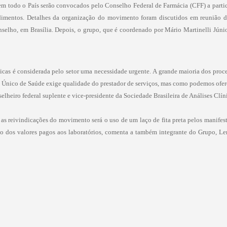
as em todo o País serão convocados pelo Conselho Federal de Farmácia (CFF) a part
dimentos. Detalhes da organização do movimento foram discutidos em reunião d
onselho, em Brasília. Depois, o grupo, que é coordenado por Mário Martinelli Júnio
nicas é considerada pelo setor uma necessidade urgente. A grande maioria dos proc
 Único de Saúde exige qualidade do prestador de serviços, mas como podemos ofe
elheiro federal suplente e vice-presidente da Sociedade Brasileira de Análises Clíni
 as reivindicações do movimento será o uso de um laço de fita preta pelos manifest
ão dos valores pagos aos laboratórios, comenta a também integrante do Grupo, Le