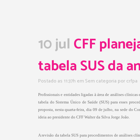
10 jul
CFF planej
tabela SUS da aná
Postado as 11:37h
em Sem categoria
por
crfpa
Profissionais e entidades ligadas à área de análises clínic
tabela do Sistema Único de Saúde (SUS) para esses proce
proposta, nesta quarta-feira, dia 09 de julho, na sede do C
ideia ao presidente do CFF Walter da Silva Jorge João.
A revisão da tabela SUS para procedimentos de análises clí