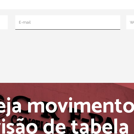
eja movimento
visão de tabela