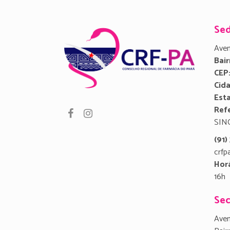
Se
Aven
Bair
CEP
Cid
Est
Refe
SIN
(91
crfp
Hor
16h
Sec
Aven