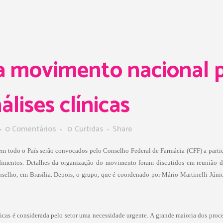
a movimento nacional p
lises clínicas
0 Comentários
0
Curtidas
Share
as em todo o País serão convocados pelo Conselho Federal de Farmácia (CFF) a part
dimentos. Detalhes da organização do movimento foram discutidos em reunião d
onselho, em Brasília. Depois, o grupo, que é coordenado por Mário Martinelli Júnio
nicas é considerada pelo setor uma necessidade urgente. A grande maioria dos proc