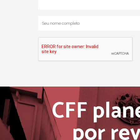
CFF plan
por re