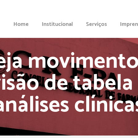
Home
Institucional
Serviços
Impren
eja movimento
visão de tabela
análises clínica