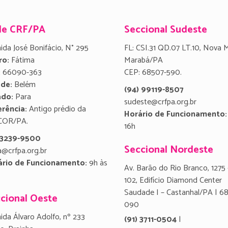
de CRF/PA
Seccional Sudeste
ida José Bonifácio, N° 295
FL: CSI.31 QD.07 LT.10, Nova 
ro:
Fátima
Marabá/PA
:
66090-363
CEP: 68507-590.
ade:
Belém
(94) 99119-8507
ado:
Para
sudeste@crfpa.org.br
rência:
Antigo prédio da
Horário de Funcionamento:
COR/PA.
16h
) 3239-9500
Seccional Nordeste
a@crfpa.org.br
ário de Funcionamento:
9h às
Av. Barão do Rio Branco, 1275 
102, Edifício Diamond Center
Saudade I – Castanhal/PA | 6
cional Oeste
090
ida Álvaro Adolfo, nº 233
(91) 3711-0504
|