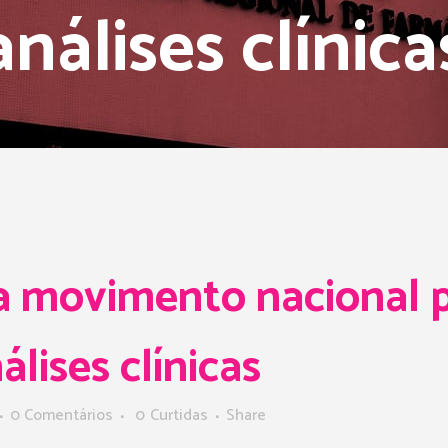
análises clínica
a movimento nacional p
lises clínicas
0 Comentários
0
Curtidas
Share