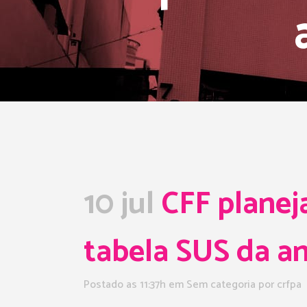
10 jul
CFF planej
tabela SUS da aná
Postado as 11:37h
em Sem categoria
por
crfpa