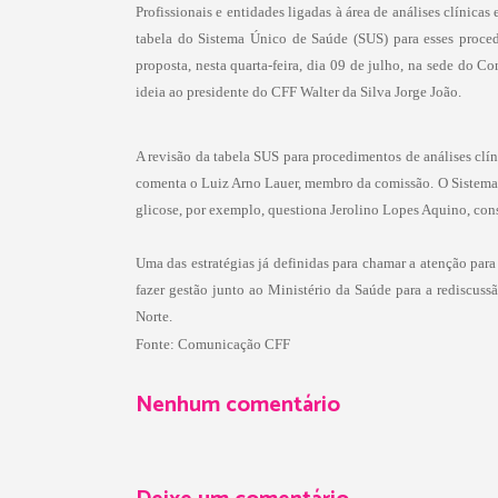
Profissionais e entidades ligadas à área de análises clínic
tabela do Sistema Único de Saúde (SUS) para esses proce
proposta, nesta quarta-feira, dia 09 de julho, na sede do C
ideia ao presidente do CFF Walter da Silva Jorge João.
A revisão da tabela SUS para procedimentos de análises clí
comenta o Luiz Arno Lauer, membro da comissão. O Sistema
glicose, por exemplo, questiona Jerolino Lopes Aquino, cons
Uma das estratégias já definidas para chamar a atenção para
fazer gestão junto ao Ministério da Saúde para a rediscuss
Norte.
Fonte:
Comunicação CFF
Nenhum comentário