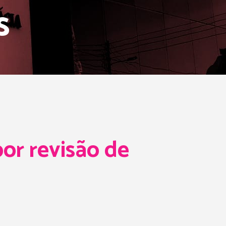
s
or revisão de