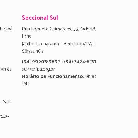
Seccional Sul
Marabá,
Rua Ildonete Guimarães, 33, Qdr 68,
Lt 19
Jardim Umuarama – Redenção/PA |
68552-185
(94) 99203-9697 | (94) 3424-6133
9h às
sul@crfpa.org.br
Horário de Funcionamento:
9h às
16h
– Sala
8742-