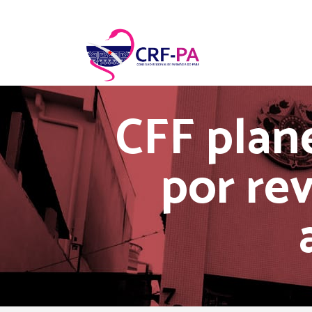
CFF plan
por re