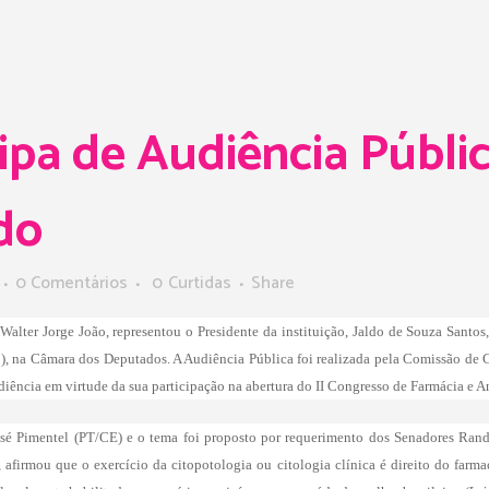
ipa de Audiência Públi
do
0 Comentários
0
Curtidas
Share
alter Jorge João, representou o Presidente da instituição, Jaldo de Souza Santos,
, na Câmara dos Deputados. A Audiência Pública foi realizada pela Comissão de C
ência em virtude da sua participação na abertura do II Congresso de Farmácia e An
osé Pimentel (PT/CE) e o tema foi proposto por requerimento dos Senadores Ra
 afirmou que o exercício da citopotologia ou citologia clínica é direito do farma