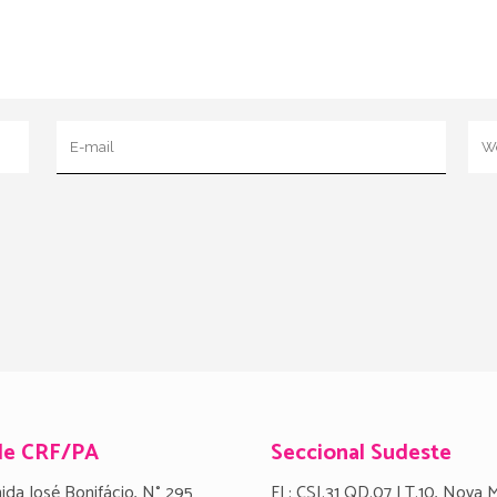
de CRF/PA
Seccional Sudeste
ida José Bonifácio, N° 295
FL: CSI.31 QD.07 LT.10, Nova 