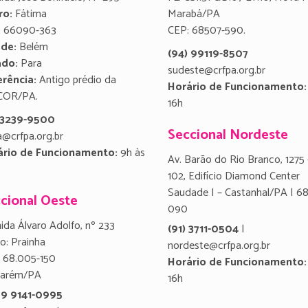
ro:
Fátima
Marabá/PA
:
66090-363
CEP: 68507-590.
ade:
Belém
(94) 99119-8507
ado:
Para
sudeste@crfpa.org.br
rência:
Antigo prédio da
Horário de Funcionamento:
COR/PA.
16h
) 3239-9500
Seccional Nordeste
a@crfpa.org.br
ário de Funcionamento:
9h às
Av. Barão do Rio Branco, 1275 
102, Edifício Diamond Center
Saudade I – Castanhal/PA | 6
cional Oeste
090
ida Álvaro Adolfo, nº 233
(91) 3711-0504
|
ro: Prainha
nordeste@crfpa.org.br
 68.005-150
Horário de Funcionamento:
tarém/PA
16h
 9 9141-0995