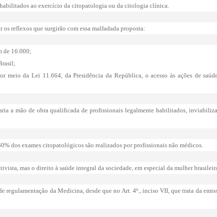
habilitados ao exercício da citopatologia ou da citologia clínica.
ar os reflexos que surgirão com essa malfadada proposta:
am de 16.000;
Brasil;
 por meio da Lei 11.664, da Presidência da República, o acesso às ações de saú
aria a mão de obra qualificada de profissionais legalmente habilitados, inviabili
60% dos exames citopatológicos são realizados por profissionais não médicos.
ista, mas o direito à saúde integral da sociedade, em especial da mulher brasileir
 regulamentação da Medicina, desde que no Art. 4º., inciso VII, que trata da emis