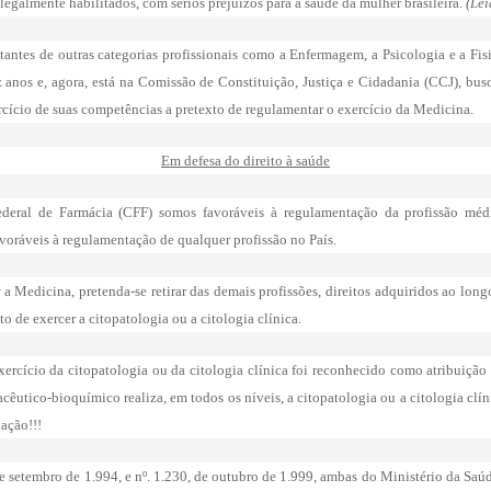
 legalmente habilitados, com sérios prejuízos para a saúde da mulher brasileira.
(Lei
ntes de outras categorias profissionais como a Enfermagem, a Psicologia e a Fisio
 anos e, agora, está na Comissão de Constituição, Justiça e Cidadania (CCJ), busc
cício de suas competências a pretexto de regulamentar o exercício da Medicina.
Em defesa do direito à saúde
ederal de Farmácia (CFF) somos favoráveis à regulamentação da profissão médi
voráveis à regulamentação de qualquer profissão no País.
a Medicina, pretenda-se retirar das demais profissões, direitos adquiridos ao long
o de exercer a citopatologia ou a citologia clínica.
xercício da citopatologia ou da citologia clínica foi reconhecido como atribuiçã
acêutico-bioquímico realiza, em todos os níveis, a citopatologia ou a citologia cl
ação!!!
2 de setembro de 1.994, e nº. 1.230, de outubro de 1.999, ambas do Ministério da S