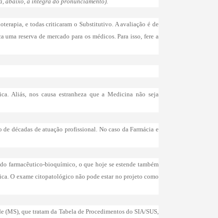
a, abaixo, a íntegra do pronunciamento).
terapia, e todas criticaram o Substitutivo. A avaliação é de
a uma reserva de mercado para os médicos. Para isso, fere a
ca. Aliás, nos causa estranheza que a Medicina não seja
o de décadas de atuação profissional. No caso da Farmácia e
o do farmacêutico-bioquímico, o que hoje se estende também
ínica. O exame citopatológico não pode estar no projeto como
aúde (MS), que tratam da Tabela de Procedimentos do SIA/SUS,