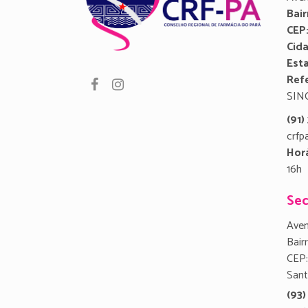
Bair
CEP
Cid
Est
Refe
SIN
(91
crfp
Hor
16h
Sec
Aven
Bair
CEP:
San
(93)