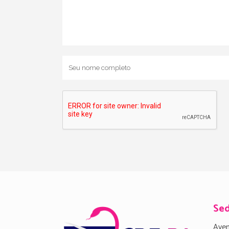
Se
Aven