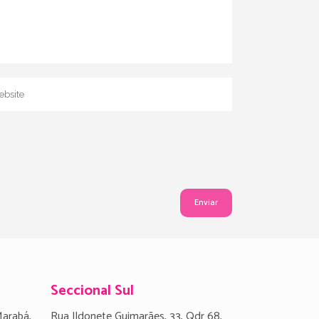
Seccional Sul
Marabá,
Rua Ildonete Guimarães, 33, Qdr 68,