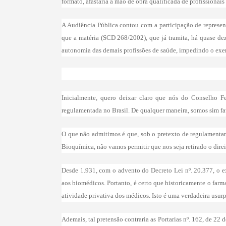
formato, afastaria a mão de obra qualificada de profissionais
A Audiência Pública contou com a participação de representa
que a matéria (SCD 268/2002), que já tramita, há quase dez
autonomia das demais profissões de saúde, impedindo o exer
Inicialmente, quero deixar claro que nós do Conselho F
regulamentada no Brasil. De qualquer maneira, somos sim fa
O que não admitimos é que, sob o pretexto de regulamentar 
Bioquímica, não vamos permitir que nos seja retirado o direit
Desde 1.931, com o advento do Decreto Lei nº. 20.377, o e
aos biomédicos. Portanto, é certo que historicamente o farm
atividade privativa dos médicos. Isto é uma verdadeira usurp
Ademais, tal pretensão contraria as Portarias nº. 162, de 2