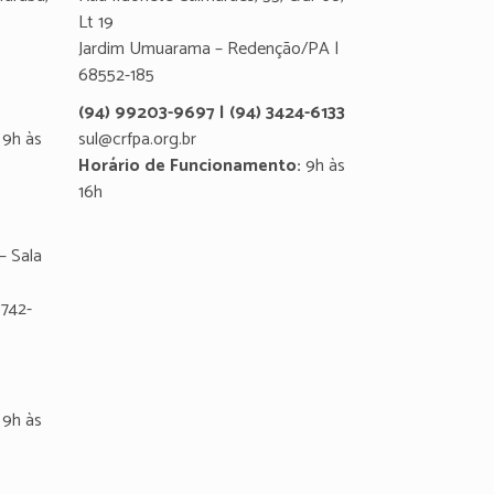
Lt 19
Jardim Umuarama – Redenção/PA |
68552-185
(94) 99203-9697 | (94) 3424-6133
9h às
sul@crfpa.org.br
Horário de Funcionamento:
9h às
16h
– Sala
8742-
9h às