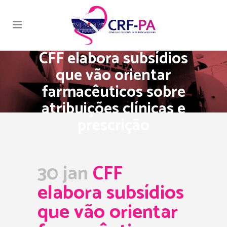
CFF elabora subsídios
que vão orientar
farmacêuticos sobre
atribuições clínicas e
prescrição
30 jan
CFF
elabora subsídios
que vão orientar