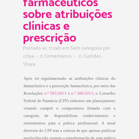
farmacêuticos
sobre atribuições
clínicas e
prescrição
Postado as 11:24h
em Sem categoria
por
crfpa
0 Comentários
0
Curtidas
Share
Após ter regulamentado as atribuições clínicas do
farmacêutico e a prescrição farmacêutica, por meio das
Resoluções
n.º 585/2013
e
n.º 586/2013
, o Conselho
Federal de Farmácia (CFF) elaborou um planejamento
visando cumprir o compromisso firmado com a
categoria de disponibilizar conhecimentos e
instrumentos para a prática profissional. A atual
diretoria do CFF tem a certeza de que apenas publicar
resoluções não garante a transformação de uma prática