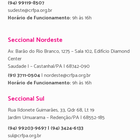
(94) 99119-8507
sudeste@crfpa.org.br
Horário de Funcionamento:
9h às 16h
Seccional Nordeste
Av. Barão do Rio Branco, 1275 – Sala 102, Edifício Diamond
Center
Saudade I – Castanhal/PA | 68742-090
(91) 3711-0504
| nordeste@crfpa.org.br
Horário de Funcionamento:
9h às 16h
Seccional Sul
Rua Ildonete Guimarães, 33, Qdr 68, Lt 19
Jardim Umuarama – Redenção/PA | 68552-185
(94) 99203-9697 | (94) 3424-6133
sul@crfpa.org.br