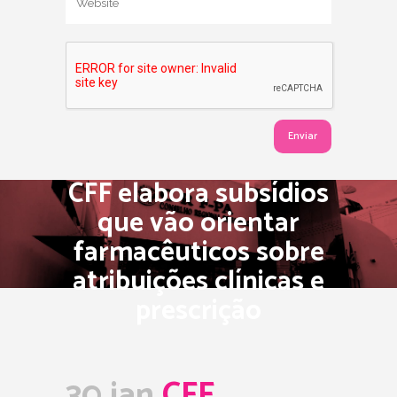
CFF elabora subsídios
que vão orientar
farmacêuticos sobre
atribuições clínicas e
prescrição
30 jan
CFF