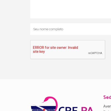
Se
Aven