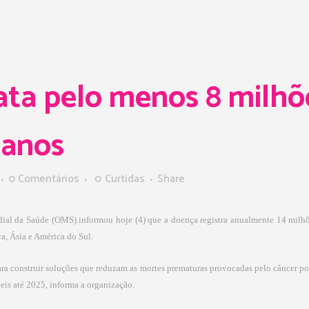
ta pelo menos 8 milhõ
 anos
0 Comentários
0
Curtidas
Share
al da Saúde (OMS) informou hoje (4) que a doença registra anualmente 14 milhõ
a, Ásia e América do Sul.
ra construir soluções que reduzam as mortes prematuras provocadas pelo câncer p
is até 2025, informa a organização.