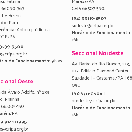
ro:
Fátima
Marabá/PA
:
66090-363
CEP: 68507-590.
ade:
Belém
(94) 99119-8507
ado:
Para
sudeste@crfpa.org.br
rência:
Antigo prédio da
Horário de Funcionamento:
COR/PA.
16h
) 3239-9500
Seccional Nordeste
a@crfpa.org.br
ário de Funcionamento:
9h às
Av. Barão do Rio Branco, 1275 
102, Edifício Diamond Center
Saudade I – Castanhal/PA | 6
cional Oeste
090
ida Álvaro Adolfo, nº 233
(91) 3711-0504
|
ro: Prainha
nordeste@crfpa.org.br
 68.005-150
Horário de Funcionamento:
tarém/PA
16h
 9 9141-0995
e@crfpa.org.br