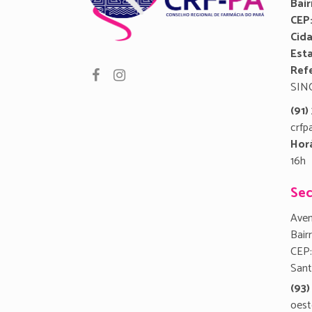
Bair
CEP
Cid
Est
Refe
SIN
(91
crfp
Hor
16h
Sec
Aven
Bair
CEP:
San
(93)
oest