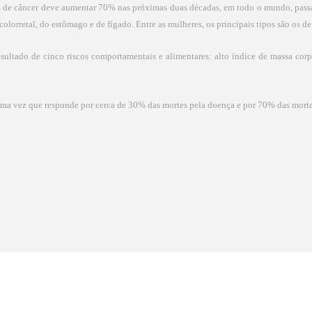
s de câncer deve aumentar 70% nas próximas duas décadas, em todo o mundo, passa
olorretal, do estômago e de fígado. Entre as mulheres, os principais tipos são os d
ltado de cinco riscos comportamentais e alimentares: alto índice de massa corpo
, uma vez que responde por cerca de 30% das mortes pela doença e por 70% das mor