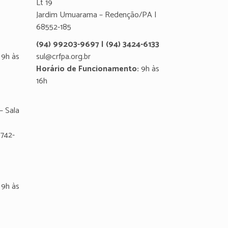
Lt 19
Jardim Umuarama – Redenção/PA |
68552-185
(94) 99203-9697 | (94) 3424-6133
9h às
sul@crfpa.org.br
Horário de Funcionamento:
9h às
16h
– Sala
8742-
9h às