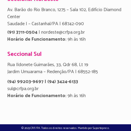
Av. Barão do Rio Branco, 1275 – Sala 102, Edifício Diamond
Center
Saudade I – Castanhal/PA | 68742-090
(91) 3711-0504
| nordeste@crfpa.org.br
Horário de Funcionamento:
9h às 16h
Seccional Sul
Rua Ildonete Guimarães, 33, Qdr 68, Lt 19
Jardim Umuarama – Redenção/PA | 68552-185
(94) 99203-9697 | (94) 3424-6133
sul@crfpa.org.br
Horário de Funcionamento:
9h às 16h
© 2023 CRF/PA. Todos os direitos reservados. Mantido por
Suportepress
.