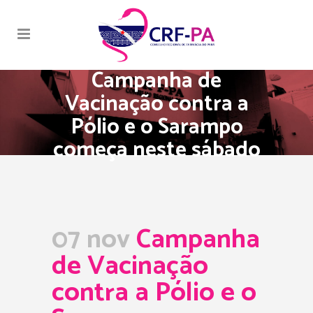
Campanha de
Vacinação contra a
Pólio e o Sarampo
começa neste sábado
07 nov
Campanha
de Vacinação
contra a Pólio e o