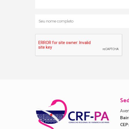
Se
Aven
Bair
CEP