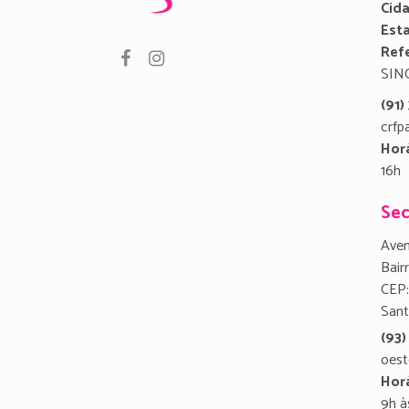
Cid
Est
Refe
SIN
(91
crfp
Hor
16h
Sec
Aven
Bair
CEP:
San
(93)
oest
Hor
9h à