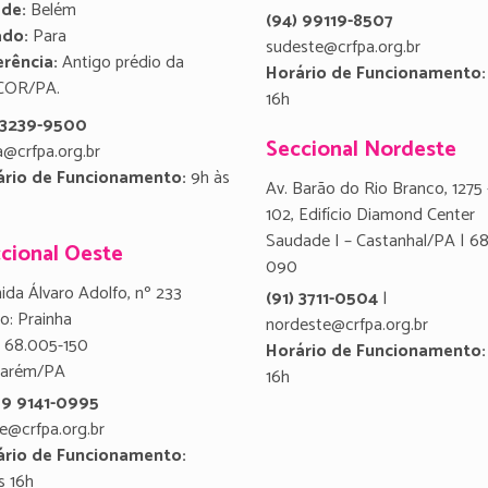
ade:
Belém
(94) 99119-8507
ado:
Para
sudeste@crfpa.org.br
rência:
Antigo prédio da
Horário de Funcionamento:
COR/PA.
16h
) 3239-9500
Seccional Nordeste
a@crfpa.org.br
ário de Funcionamento:
9h às
Av. Barão do Rio Branco, 1275 
102, Edifício Diamond Center
Saudade I – Castanhal/PA | 6
cional Oeste
090
ida Álvaro Adolfo, nº 233
(91) 3711-0504
|
ro: Prainha
nordeste@crfpa.org.br
 68.005-150
Horário de Funcionamento:
tarém/PA
16h
 9 9141-0995
e@crfpa.org.br
ário de Funcionamento:
s 16h