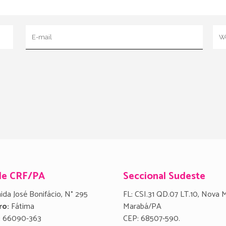
de CRF/PA
Seccional Sudeste
ida José Bonifácio, N° 295
FL: CSI.31 QD.07 LT.10, Nova 
ro:
Fátima
Marabá/PA
:
66090-363
CEP: 68507-590.