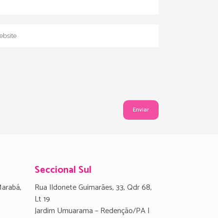
Seccional Sul
Marabá,
Rua Ildonete Guimarães, 33, Qdr 68,
Lt 19
Jardim Umuarama – Redenção/PA |