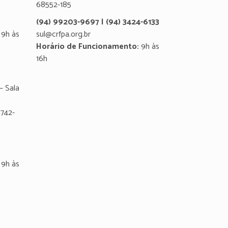
68552-185
(94) 99203-9697 | (94) 3424-6133
9h às
sul@crfpa.org.br
Horário de Funcionamento:
9h às
16h
– Sala
8742-
9h às