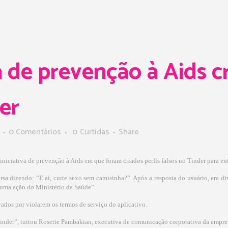
e prevenção à Aids cr
er
0 Comentários
0
Curtidas
Share
niciativa de prevenção à Aids em que foram criados perfis falsos no Tinder para e
ersa dizendo: “E aí, curte sexo sem camisinha?”. Após a resposta do usuário, era 
 é uma ação do Ministério da Saúde”.
ivados por violarem os termos de serviço do aplicativo.
Tinder”, tuitou Rosette Pambakian, executiva de comunicação corporativa da empre