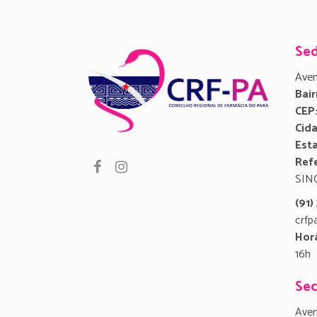
Se
Aven
Bair
CEP
Cid
Est
Refe
SIN
(91
crfp
Hor
16h
Sec
Aven