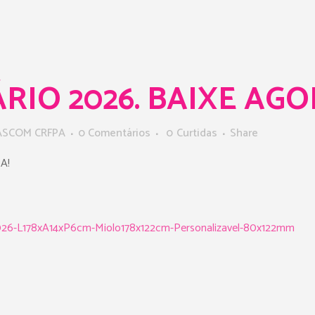
IO 2026. BAIXE AGO
ASCOM CRFPA
0 Comentários
0
Curtidas
Share
A!
a2026-L178xA14xP6cm-Miolo178x122cm-Personalizavel-80x122mm