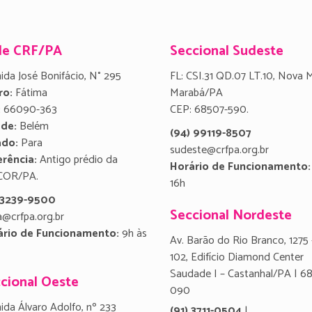
de CRF/PA
Seccional Sudeste
ida José Bonifácio, N° 295
FL: CSI.31 QD.07 LT.10, Nova 
ro:
Fátima
Marabá/PA
:
66090-363
CEP: 68507-590.
ade:
Belém
(94) 99119-8507
ado:
Para
sudeste@crfpa.org.br
rência:
Antigo prédio da
Horário de Funcionamento:
COR/PA.
16h
) 3239-9500
Seccional Nordeste
a@crfpa.org.br
ário de Funcionamento:
9h às
Av. Barão do Rio Branco, 1275 
102, Edifício Diamond Center
Saudade I – Castanhal/PA | 6
cional Oeste
090
ida Álvaro Adolfo, nº 233
(91) 3711-0504
|