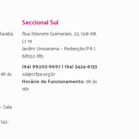
Seccional Sul
Marabá,
Rua Ildonete Guimarães, 33, Qdr 68,
Lt 19
Jardim Umuarama – Redenção/PA |
68552-185
(94) 99203-9697 | (94) 3424-6133
9h às
sul@crfpa.org.br
Horário de Funcionamento:
9h às
16h
– Sala
8742-