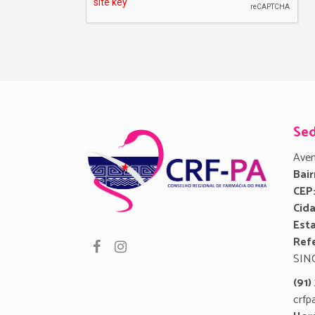
Se
Aven
Bair
CEP
Cid
Est
Refe
SIN
(91
crfp