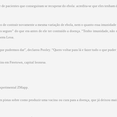
e de pacientes que conseguiram se recuperar do ebola: acredita-se que eles tenham 
sco de contrair novamente a mesma variação de ebola, nem o quanto essa imunidade 
s seguro” do que era antes de ele ter contraído a doença. “Tenho imunidade, não 
Serra Leoa.
que pudermos dar”, declarou Pooley. “Quero voltar para lá e fazer tudo o que puder
ira em Freetown, capital leonesa.
 experimental ZMapp.
 pistas sobre como produzir uma vacina ou cura para a doença, que já deixou mais 