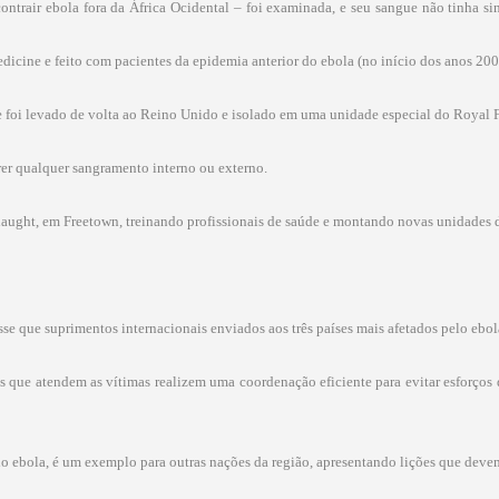
ontrair ebola fora da África Ocidental – foi examinada, e seu sangue não tinha sin
icine e feito com pacientes da epidemia anterior do ebola (no início dos anos 20
e foi levado de volta ao Reino Unido e isolado em uma unidade especial do Royal F
ofrer qualquer sangramento interno ou externo.
nnaught, em Freetown, treinando profissionais de saúde e montando novas unidades 
se que suprimentos internacionais enviados aos três países mais afetados pelo ebol
 que atendem as vítimas realizem uma coordenação eficiente para evitar esforços 
do ebola, é um exemplo para outras nações da região, apresentando lições que devem 