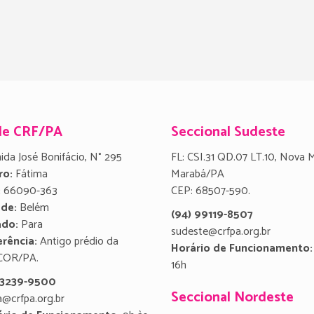
de CRF/PA
Seccional Sudeste
ida José Bonifácio, N° 295
FL: CSI.31 QD.07 LT.10, Nova 
ro:
Fátima
Marabá/PA
:
66090-363
CEP: 68507-590.
ade:
Belém
(94) 99119-8507
ado:
Para
sudeste@crfpa.org.br
rência:
Antigo prédio da
Horário de Funcionamento:
COR/PA.
16h
) 3239-9500
Seccional Nordeste
a@crfpa.org.br