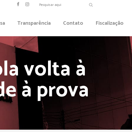
sa
Transparência
Contato
Fiscalização
la volta à
de à prova