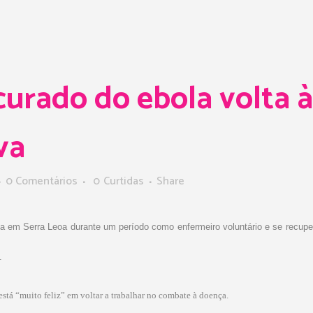
curado do ebola volta à
va
0 Comentários
0
Curtidas
Share
ola em Serra Leoa durante um período como enfermeiro voluntário e se recup
.
stá “muito feliz” em voltar a trabalhar no combate à doença.