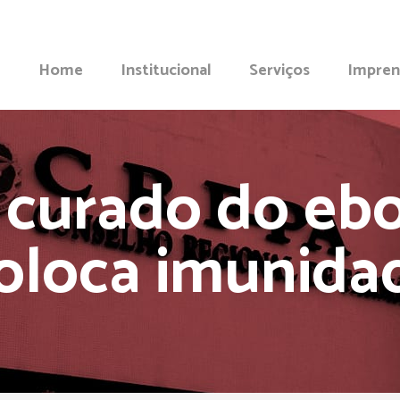
Home
Institucional
Serviços
Impren
 curado do ebo
coloca imunida