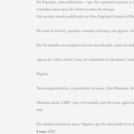
Na Espanha, uma enfermeira – que foi a primeira pessoa a c
continha anticorpos de sobreviventes da doença.
Um recente estudo publicado no New England Journal of Med
No caso de Pooley, quando contraiu a doença, em agosto, el
Ele foi tratado nos estágios iniciais da infecção, antes de s
Agora de volta a Serra Leoa, ele trabalhará no Hospital Co
Nigéria
Nesta segunda-feira, o presidente de Gana, John Mahama, dis
Mahama disse à BBC que é necessário que diversas agências
mal.
Ele também destacou que a Nigéria, que foi declarada livre 
Fonte:
BBC