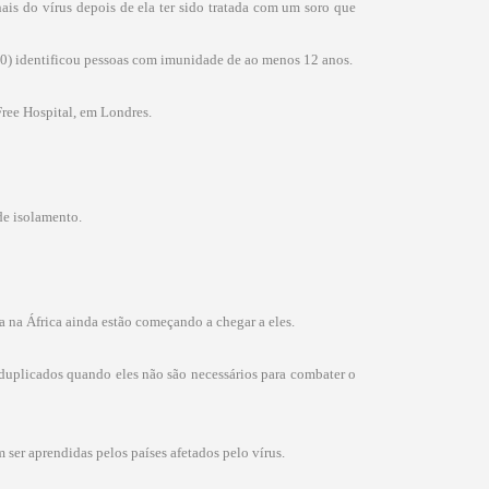
ais do vírus depois de ela ter sido tratada com um soro que
00) identificou pessoas com imunidade de ao menos 12 anos.
ree Hospital, em Londres.
de isolamento.
a na África ainda estão começando a chegar a eles.
duplicados quando eles não são necessários para combater o
ser aprendidas pelos países afetados pelo vírus.