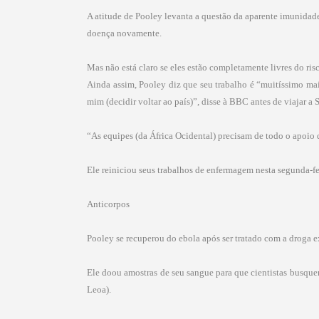
A atitude de Pooley levanta a questão da aparente imunidad
doença novamente.
Mas não está claro se eles estão completamente livres do ri
Ainda assim, Pooley diz que seu trabalho é “muitíssimo mai
mim (decidir voltar ao país)”, disse à BBC antes de viajar a 
“As equipes (da África Ocidental) precisam de todo o apoio 
Ele reiniciou seus trabalhos de enfermagem nesta segunda-fe
Anticorpos
Pooley se recuperou do ebola após ser tratado com a droga
Ele doou amostras de seu sangue para que cientistas busquem
Leoa).