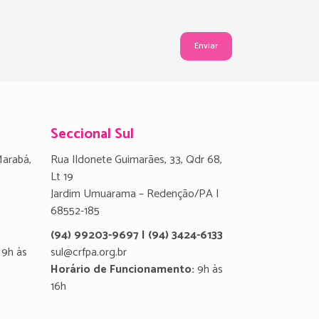
Seccional Sul
Marabá,
Rua Ildonete Guimarães, 33, Qdr 68,
Lt 19
Jardim Umuarama – Redenção/PA |
68552-185
(94) 99203-9697 | (94) 3424-6133
9h às
sul@crfpa.org.br
Horário de Funcionamento:
9h às
16h