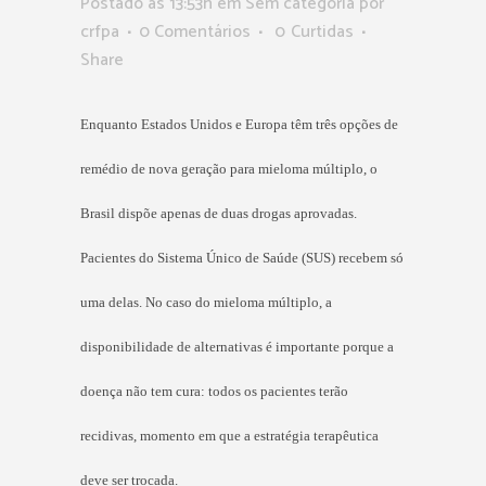
Postado as 13:53h
em Sem categoria
por
crfpa
0 Comentários
0
Curtidas
Share
Enquanto Estados Unidos e Europa têm três opções de
remédio de nova geração para mieloma múltiplo, o
Brasil dispõe apenas de duas drogas aprovadas.
Pacientes do Sistema Único de Saúde (SUS) recebem só
uma delas. No caso do mieloma múltiplo, a
disponibilidade de alternativas é importante porque a
doença não tem cura: todos os pacientes terão
recidivas, momento em que a estratégia terapêutica
deve ser trocada.