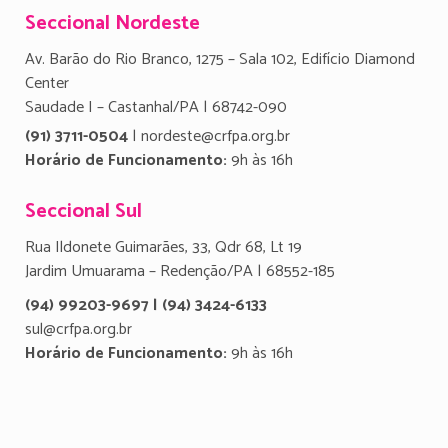
Seccional Nordeste
Av. Barão do Rio Branco, 1275 – Sala 102, Edifício Diamond
Center
Saudade I – Castanhal/PA | 68742-090
(91) 3711-0504
| nordeste@crfpa.org.br
Horário de Funcionamento:
9h às 16h
Seccional Sul
Rua Ildonete Guimarães, 33, Qdr 68, Lt 19
Jardim Umuarama – Redenção/PA | 68552-185
(94) 99203-9697 | (94) 3424-6133
sul@crfpa.org.br
Horário de Funcionamento:
9h às 16h