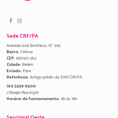
Sede CRF/PA
Avenida José Bonifácio, N° 295
Bairro:
Fátima
CEP:
66090-363
Cidade:
Belém
Estado:
Para
Referência:
Antigo prédio da SINCOR/PA.
(91) 3239-9500
crfpa@crfpa.org.br
Horário de Funcionamento:
9h às 16h
Seccional Oeste