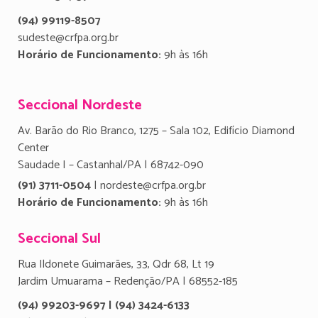
(94) 99119-8507
sudeste@crfpa.org.br
Horário de Funcionamento:
9h às 16h
Seccional Nordeste
Av. Barão do Rio Branco, 1275 – Sala 102, Edifício Diamond
Center
Saudade I – Castanhal/PA | 68742-090
(91) 3711-0504
| nordeste@crfpa.org.br
Horário de Funcionamento:
9h às 16h
Seccional Sul
Rua Ildonete Guimarães, 33, Qdr 68, Lt 19
Jardim Umuarama – Redenção/PA | 68552-185
(94) 99203-9697 | (94) 3424-6133