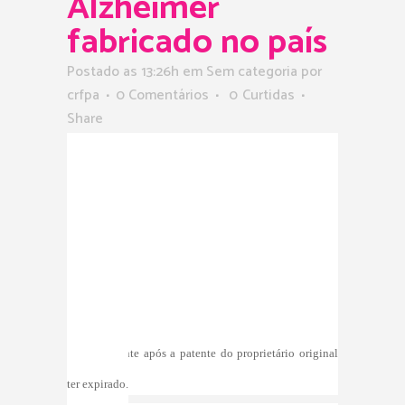
Alzheimer
fabricado no país
Postado as 13:26h
em Sem categoria
por
crfpa
0 Comentários
0
Curtidas
Share
O laboratório do Instituto Vital Brazil (IVB), localizado
em Niterói, na região metropolitana da capital
fluminense, entregou hoje (29) às secretarias estaduais
de Saúde os primeiros lotes de rivastigmina,
medicamento destinado ao tratamento dos portadores
de Alzheimer. A fórmula foi desenvolvida
nacionalmente após a patente do proprietário original
ter expirado.