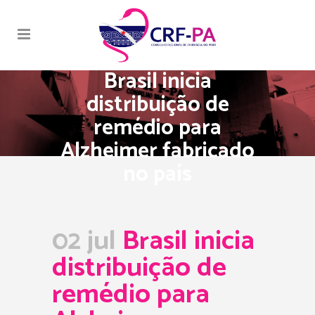
Brasil inicia
distribuição de
remédio para
Alzheimer fabricado
no país
02 jul
Brasil inicia
distribuição de
remédio para