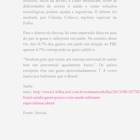
Boscolo, sócio da KPMG e Líder Healthcare, sobre as
dificuldades do acesso à saúde e como soluções
tecnológicas podem ajudar a superá-las. O debate foi
mediado por Cláudia Colucci, repórter especial da
Folha.
Para o diretor da Anvisa, há uma impressão falsa no país
de que se gasta o suficiente em saúde. No entanto, disse
ele, dos 9,7% dos gastos em saúde em relação ao PIB,
apenas 4,7% corresponde ao gasto público.
“Nenhum país que tenha um sistema universal de saúde
tem um percentual igualmente baixo”. Os países
europeus têm um gasto aproximadamente 7, 8 vezes
maior por habitante que o Brasil.
Saiba
mais:
http://www1.folha.uol.com.br/seminariosfolha/2015/08/16758
brasil-ainda-gasta-pouco-com-saude-afirmam-
especialistas.shtml
Fonte: Anvisa