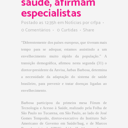
saúde, afirmam
especialistas
Postado as 12:35h
em
Notícias
por
crfpa
0 Comentários
0
Curtidas
Share
“Diferentemente dos países europeus, que tiveram mais
tempo para se adequar, estamos assistindo a um
envelhecimento muito rápido da população.” A
transição demográfica, afirmou nesta segunda (31) o
diretor-presidente da Anvisa, Jarbas Barbosa, determina
a necessidade da adaptação do sistema de saúde
brasileiro, para prevenir e tratar doenças ligadas ao
envelhecimento.
Barbosa participou da primeira mesa Fórum de
Tecnologia e Acesso à Saúde, realizado pela Folha de
São Paulo no Tucarena, em São Paulo, ao lado de José
Gomes Temporão, diretor-executivo do Instituto Sul-
Americano de Governo em Saúde/Isag, e de Marcos