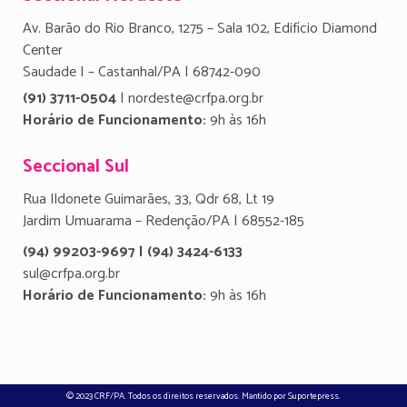
Av. Barão do Rio Branco, 1275 – Sala 102, Edifício Diamond
Center
Saudade I – Castanhal/PA | 68742-090
(91) 3711-0504
| nordeste@crfpa.org.br
Horário de Funcionamento:
9h às 16h
Seccional Sul
Rua Ildonete Guimarães, 33, Qdr 68, Lt 19
Jardim Umuarama – Redenção/PA | 68552-185
(94) 99203-9697 | (94) 3424-6133
sul@crfpa.org.br
Horário de Funcionamento:
9h às 16h
© 2023 CRF/PA. Todos os direitos reservados. Mantido por
Suportepress
.