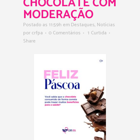
CHOCOLATE COM
MODERAÇÃO
Postado as 11:59h
em
Destaques
,
Notícias
por
crfpa
0 Comentários
1
Curtida
Share