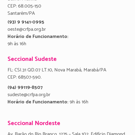
CEP: 68.005-150
Santarém/PA
(93) 9 9141-0995
oeste@crfpa.org.br
Horário de Funcionamento:
9h às 16h
Seccional Sudeste
FL: CSI.31 QD.07 LT.10, Nova Marabá, Marabá/PA
CEP: 68507-590.
(94) 99119-8507
sudeste@crfpa.org.br
Horário de Funcionamento:
9h às 16h
Seccional Nordeste
Av. Barão do Rio Branco, 1275 – Sala 102, Edifício Diamond