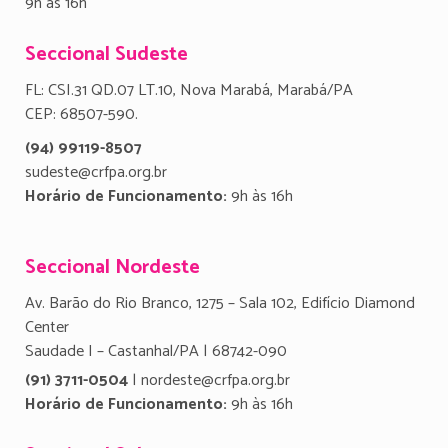
9h às 16h
Seccional Sudeste
FL: CSI.31 QD.07 LT.10, Nova Marabá, Marabá/PA
CEP: 68507-590.
(94) 99119-8507
sudeste@crfpa.org.br
Horário de Funcionamento:
9h às 16h
Seccional Nordeste
Av. Barão do Rio Branco, 1275 – Sala 102, Edifício Diamond
Center
Saudade I – Castanhal/PA | 68742-090
(91) 3711-0504
| nordeste@crfpa.org.br
Horário de Funcionamento:
9h às 16h