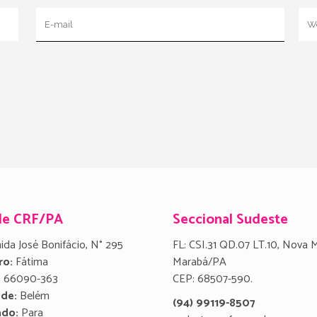
de CRF/PA
Seccional Sudeste
ida José Bonifácio, N° 295
FL: CSI.31 QD.07 LT.10, Nova 
ro:
Fátima
Marabá/PA
:
66090-363
CEP: 68507-590.
ade:
Belém
(94) 99119-8507
ado:
Para