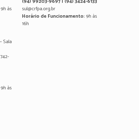
(94) 99203-9697 | (94) 3424-6133
9h às
sul@crfpa.org.br
Horário de Funcionamento:
9h às
16h
– Sala
8742-
9h às