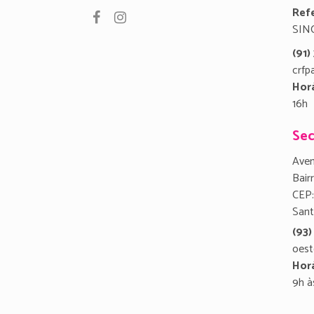
Refe
SIN
(91
crfp
Hor
16h
Sec
Aven
Bair
CEP:
San
(93)
oest
Hor
9h à