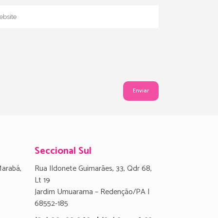
Seccional Sul
Marabá,
Rua Ildonete Guimarães, 33, Qdr 68,
Lt 19
Jardim Umuarama – Redenção/PA |
68552-185