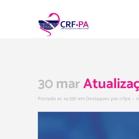
30 mar
Atualiza
Postado as 14:25h
em
Destaques
por
crfpa
0