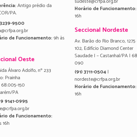
sudeste@crfpa.org.br
rência:
Antigo prédio da
Horário de Funcionamento:
COR/PA.
16h
) 3239-9500
Seccional Nordeste
a@crfpa.org.br
ário de Funcionamento:
9h às
Av. Barão do Rio Branco, 1275 
102, Edifício Diamond Center
Saudade I – Castanhal/PA | 6
cional Oeste
090
ida Álvaro Adolfo, nº 233
(91) 3711-0504
|
ro: Prainha
nordeste@crfpa.org.br
 68.005-150
Horário de Funcionamento:
tarém/PA
16h
 9 9141-0995
e@crfpa.org.br
ário de Funcionamento:
s 16h