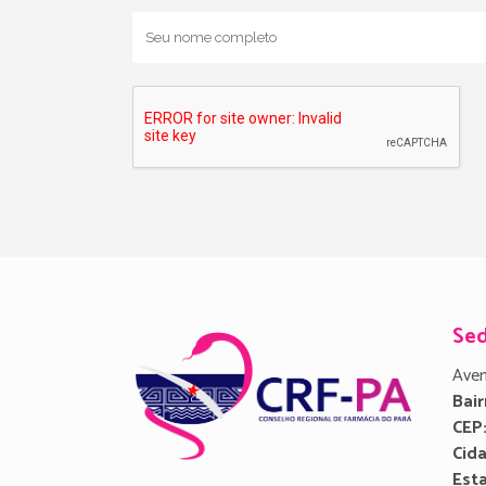
Se
Aven
Bair
CEP
Cid
Est