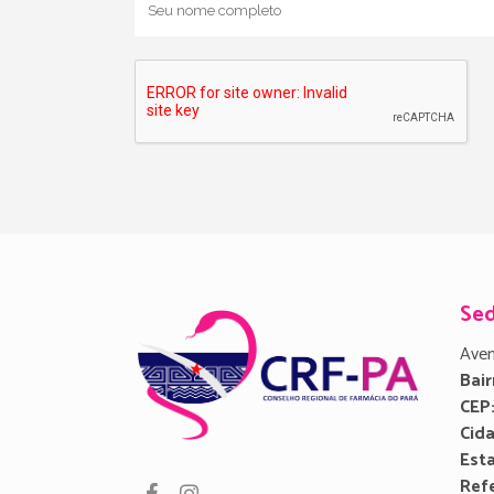
Se
Aven
Bair
CEP
Cid
Est
Refe