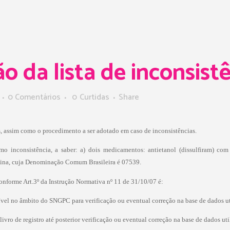
o da lista de inconsis
0 Comentários
0
Curtidas
Share
, assim como o procedimento a ser adotado em caso de inconsistências.
 inconsistência, a saber: a) dois medicamentos: antietanol (dissulfiram) com
pina, cuja Denominação Comum Brasileira é 07539.
onforme Art.3º da Instrução Normativa nº 11 de 31/10/07 é:
onível no âmbito do SNGPC para verificação ou eventual correção na base de dados ut
livro de registro até posterior verificação ou eventual correção na base de dados uti