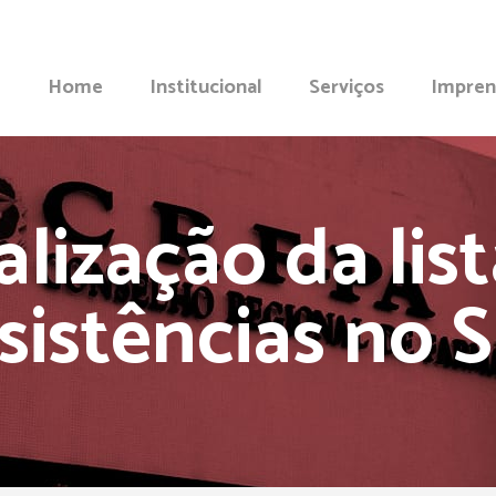
Home
Institucional
Serviços
Impren
lização da lis
sistências no