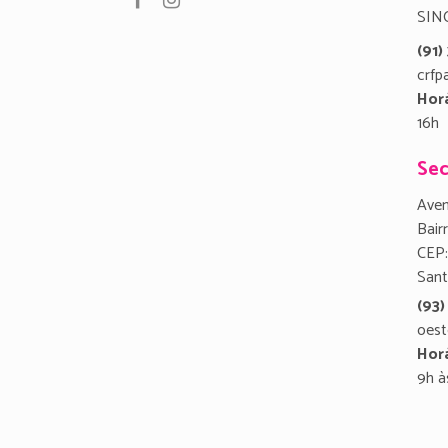
SIN
(91
crfp
Hor
16h
Sec
Aven
Bair
CEP:
San
(93)
oest
Hor
9h à