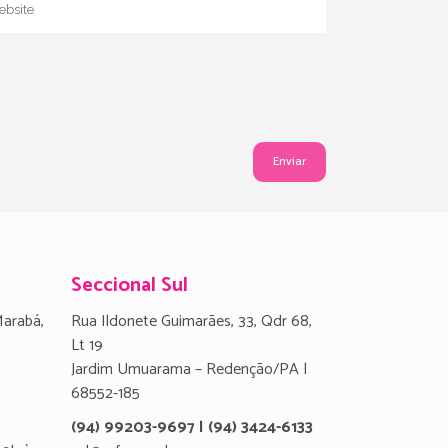
Seccional Sul
Marabá,
Rua Ildonete Guimarães, 33, Qdr 68,
Lt 19
Jardim Umuarama – Redenção/PA |
68552-185
(94) 99203-9697 | (94) 3424-6133