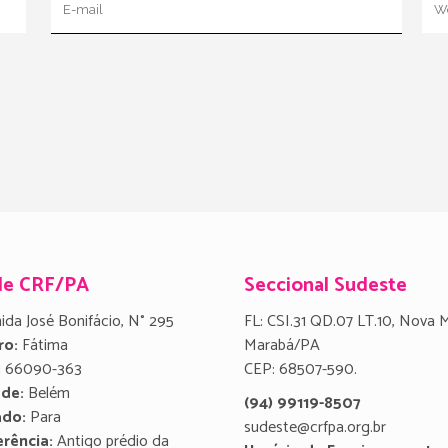
de CRF/PA
Seccional Sudeste
ida José Bonifácio, N° 295
FL: CSI.31 QD.07 LT.10, Nova 
ro:
Fátima
Marabá/PA
:
66090-363
CEP: 68507-590.
ade:
Belém
(94) 99119-8507
ado:
Para
sudeste@crfpa.org.br
rência:
Antigo prédio da