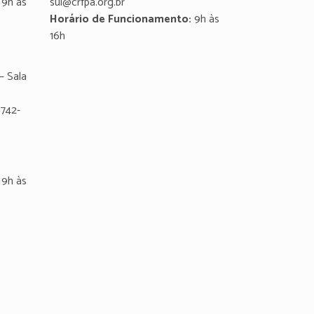
9h às
sul@crfpa.org.br
Horário de Funcionamento:
9h às
16h
– Sala
8742-
9h às