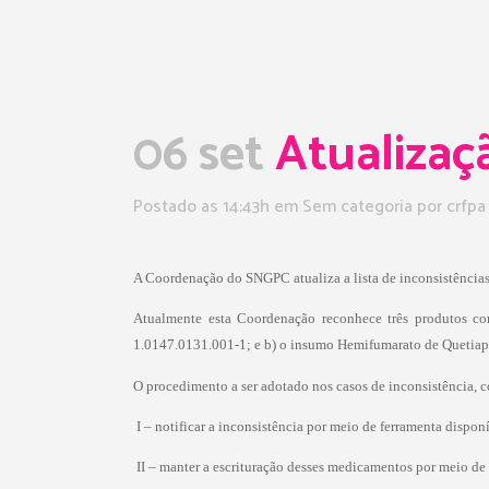
06 set
Atualizaçã
Postado as 14:43h
em Sem categoria
por
crfpa
A Coordenação do SNGPC atualiza a lista de inconsistências
Atualmente esta Coordenação reconhece três produtos como
1.0147.0131.001-1; e b) o insumo Hemifumarato de Quetia
O procedimento a ser adotado nos casos de inconsistência, c
 I – notificar a inconsistência por meio de ferramenta disp
 II – manter a escrituração desses medicamentos por meio de 