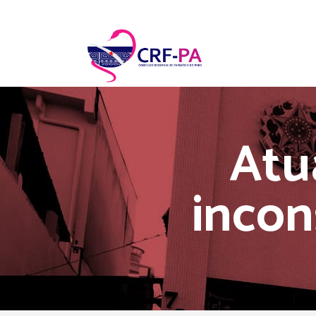
Atua
incon