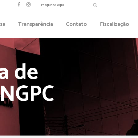
sa
Transparência
Contato
Fiscalização
ta de
 SNGPC