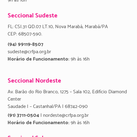
9h às 16h
Seccional Sudeste
FL: CSI.31 QD.07 LT.10, Nova Marabá, Marabá/PA
CEP: 68507-590.
(94) 99119-8507
sudeste@crfpa.org.br
Horário de Funcionamento:
9h às 16h
Seccional Nordeste
Av. Barão do Rio Branco, 1275 – Sala 102, Edifício Diamond
Center
Saudade I – Castanhal/PA | 68742-090
(91) 3711-0504
| nordeste@crfpa.org.br
Horário de Funcionamento:
9h às 16h