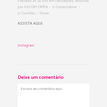
Postado as 14:20h
em
Destaques
,
Notícias
por
ASCOM CRFPA
0 Comentários
0
Curtidas
Share
ASSISTA AQUI:
Instagram
Deixe um comentário