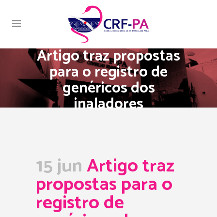
Artigo traz propostas
para o registro de
genéricos dos
inaladores
15 jun
Artigo traz
propostas para o
registro de