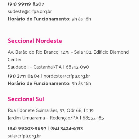
(94) 99119-8507
sudeste@crfpa.org.br
Horário de Funcionamento:
9h às 16h
Seccional Nordeste
Av. Barão do Rio Branco, 1275 – Sala 102, Edifício Diamond
Center
Saudade I – Castanhal/PA | 68742-090
(91) 3711-0504
| nordeste@crfpa.org.br
Horário de Funcionamento:
9h às 16h
Seccional Sul
Rua Ildonete Guimarães, 33, Qdr 68, Lt 19
Jardim Umuarama – Redenção/PA | 68552-185
(94) 99203-9697 | (94) 3424-6133
sul@crfpa.org.br