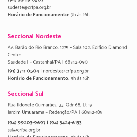
(94) 99119-8507
sudeste@crfpa.org.br
Horário de Funcionamento:
9h às 16h
Seccional Nordeste
Av. Barão do Rio Branco, 1275 – Sala 102, Edifício Diamond
Center
Saudade I – Castanhal/PA | 68742-090
(91) 3711-0504
| nordeste@crfpa.org.br
Horário de Funcionamento:
9h às 16h
Seccional Sul
Rua Ildonete Guimarães, 33, Qdr 68, Lt 19
Jardim Umuarama – Redenção/PA | 68552-185
(94) 99203-9697 | (94) 3424-6133
sul@crfpa.org.br