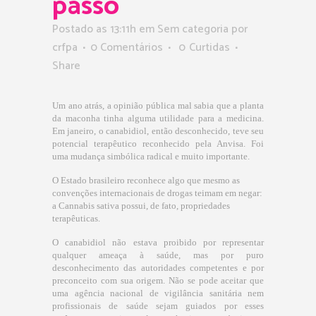
passo
Postado as 13:11h
em Sem categoria
por
crfpa
0 Comentários
0
Curtidas
Share
Um ano atrás, a opinião pública mal sabia que a planta
da maconha tinha alguma utilidade para a medicina.
Em janeiro, o canabidiol, então desconhecido, teve seu
potencial terapêutico reconhecido pela Anvisa. Foi
uma mudança simbólica radical e muito importante.
O Estado brasileiro reconhece algo que mesmo as
convenções internacionais de drogas teimam em negar:
a Cannabis sativa possui, de fato, propriedades
terapêuticas.
O canabidiol não estava proibido por representar
qualquer ameaça à saúde, mas por puro
desconhecimento das autoridades competentes e por
preconceito com sua origem. Não se pode aceitar que
uma agência nacional de vigilância sanitária nem
profissionais de saúde sejam guiados por esses