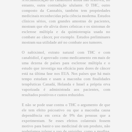
entanto, outra contradição ululante. O THC, outro
composto da Cannabis, também tem propriedades
medicinais reconhecidas pela ciência moderna. Estudos
clínicos sérios, com grandes amostras de pacientes,
mostram que ele alivia dores crônicas e os sintomas de
esclerose múltipla e da quimioterapia usada no
combate ao câncer, por exemplo. Estudos preliminares
mostram sua utilidade até no combate aos tumores.
O nabiximol, extrato natural com THC e com
canabidiol, é aprovado como medicamento em mais de
uma dezena de países para esclerose múltipla e o
estudo que investiga sua eficácia para dores de câncer
está na última fase nos EUA. Nos países que há mais
tempo estudam e usam a maconha com finalidades
terapêuticas Canadá, Holanda e Israel a própria erva
vaporizada é administrada aos pacientes, com
resultados positivos e custos reduzidos.
E não se pode usar contra o THC o argumento de que
ele tem efeito psicoativo ou que a maconha causa
dependência em cerca de 9% das pessoas que a
experimentam. Se esses efeitos colaterais fossem
motivo para banir o uso medicinal de um produto, não
poderíamos tolerar o uso de opioides, como a morfina,