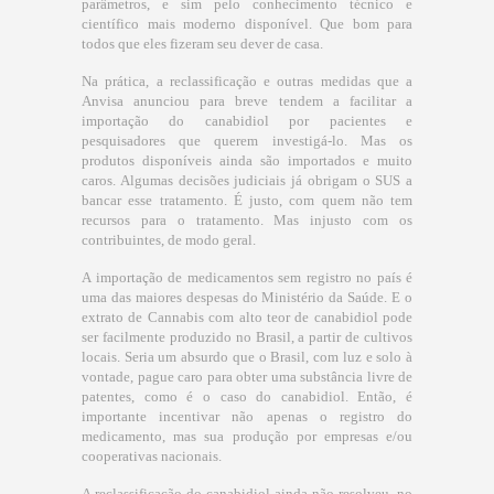
parâmetros, e sim pelo conhecimento técnico e
científico mais moderno disponível. Que bom para
todos que eles fizeram seu dever de casa.
Na prática, a reclassificação e outras medidas que a
Anvisa anunciou para breve tendem a facilitar a
importação do canabidiol por pacientes e
pesquisadores que querem investigá-lo. Mas os
produtos disponíveis ainda são importados e muito
caros. Algumas decisões judiciais já obrigam o SUS a
bancar esse tratamento. É justo, com quem não tem
recursos para o tratamento. Mas injusto com os
contribuintes, de modo geral.
A importação de medicamentos sem registro no país é
uma das maiores despesas do Ministério da Saúde. E o
extrato de Cannabis com alto teor de canabidiol pode
ser facilmente produzido no Brasil, a partir de cultivos
locais. Seria um absurdo que o Brasil, com luz e solo à
vontade, pague caro para obter uma substância livre de
patentes, como é o caso do canabidiol. Então, é
importante incentivar não apenas o registro do
medicamento, mas sua produção por empresas e/ou
cooperativas nacionais.
A reclassificação do canabidiol ainda não resolveu, no