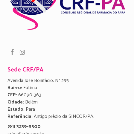
Sede CRF/PA
Avenida José Bonifácio, N° 295
Bairro:
Fátima
CEP:
66090-363
Cidade:
Belém
Estado:
Para
Referência:
Antigo prédio da SINCOR/PA.
(91) 3239-9500
crfpa@crfpa.org.br