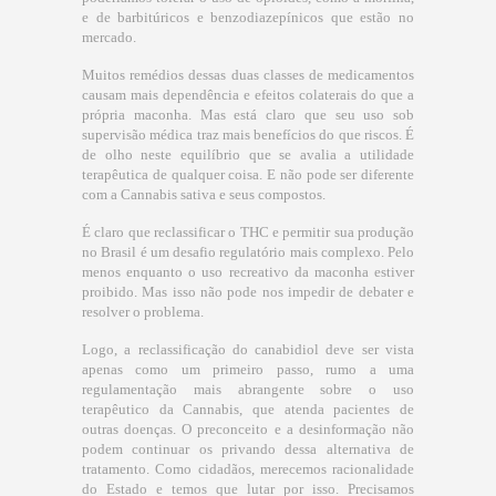
e de barbitúricos e benzodiazepínicos que estão no
mercado.
Muitos remédios dessas duas classes de medicamentos
causam mais dependência e efeitos colaterais do que a
própria maconha. Mas está claro que seu uso sob
supervisão médica traz mais benefícios do que riscos. É
de olho neste equilíbrio que se avalia a utilidade
terapêutica de qualquer coisa. E não pode ser diferente
com a Cannabis sativa e seus compostos.
É claro que reclassificar o THC e permitir sua produção
no Brasil é um desafio regulatório mais complexo. Pelo
menos enquanto o uso recreativo da maconha estiver
proibido. Mas isso não pode nos impedir de debater e
resolver o problema.
Logo, a reclassificação do canabidiol deve ser vista
apenas como um primeiro passo, rumo a uma
regulamentação mais abrangente sobre o uso
terapêutico da Cannabis, que atenda pacientes de
outras doenças. O preconceito e a desinformação não
podem continuar os privando dessa alternativa de
tratamento. Como cidadãos, merecemos racionalidade
do Estado e temos que lutar por isso. Precisamos