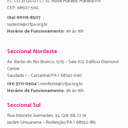
FL: CSI.31 QD.07 LT.10, Nova Marabá, Marabá/PA
CEP: 68507-590.
(94) 99119-8507
sudeste@crfpa.org.br
Horário de Funcionamento:
9h às 16h
Seccional Nordeste
Av. Barão do Rio Branco, 1275 – Sala 102, Edifício Diamond
Center
Saudade I – Castanhal/PA | 68742-090
(91) 3711-0504
| nordeste@crfpa.org.br
Horário de Funcionamento:
9h às 16h
Seccional Sul
Rua Ildonete Guimarães, 33, Qdr 68, Lt 19
Jardim Umuarama – Redenção/PA | 68552-185