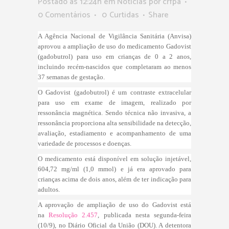
Postado as 12:24h
em
Notícias
por
crfpa
0 Comentários
0
Curtidas
Share
A Agência Nacional de Vigilância Sanitária (Anvisa)
aprovou a ampliação de uso do medicamento Gadovist
(gadobutrol) para uso em crianças de 0 a 2 anos,
incluindo recém-nascidos que completaram ao menos
37 semanas de gestação.
O Gadovist (gadobutrol) é um contraste extracelular
para uso em exame de imagem, realizado por
ressonância magnética. Sendo técnica não invasiva, a
ressonância proporciona alta sensibilidade na detecção,
avaliação, estadiamento e acompanhamento de uma
variedade de processos e doenças.
O medicamento está disponível em solução injetável,
604,72 mg/ml (1,0 mmol) e já era aprovado para
crianças acima de dois anos, além de ter indicação para
adultos.
A aprovação de ampliação de uso do Gadovist está
na
Resolução 2.457
, publicada nesta segunda-feira
(10/9), no Diário Oficial da União (DOU). A detentora