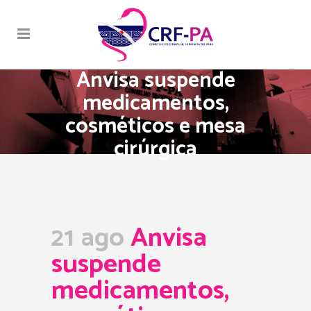
Anvisa suspende
medicamentos,
cosméticos e mesa
cirúrgica
21 ago
Anvisa
suspende
medicamentos,