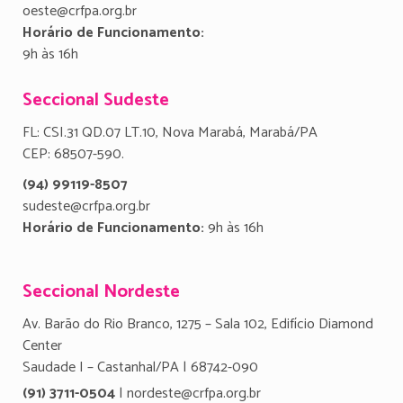
oeste@crfpa.org.br
Horário de Funcionamento:
9h às 16h
Seccional Sudeste
FL: CSI.31 QD.07 LT.10, Nova Marabá, Marabá/PA
CEP: 68507-590.
(94) 99119-8507
sudeste@crfpa.org.br
Horário de Funcionamento:
9h às 16h
Seccional Nordeste
Av. Barão do Rio Branco, 1275 – Sala 102, Edifício Diamond
Center
Saudade I – Castanhal/PA | 68742-090
(91) 3711-0504
| nordeste@crfpa.org.br