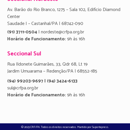
Av. Barão do Rio Branco, 1275 – Sala 102, Edifício Diamond
Center
Saudade I – Castanhal/PA | 68742-090
(91) 3711-0504
| nordeste@crfpa.org.br
Horário de Funcionamento:
9h às 16h
Seccional Sul
Rua Ildonete Guimarães, 33, Qdr 68, Lt 19
Jardim Umuarama – Redenção/PA | 68552-185
(94) 99203-9697 | (94) 3424-6133
sul@crfpa.org.br
Horário de Funcionamento:
9h às 16h
© 2023 CRF/PA. Todos os direitos reservados. Mantido por
Suportepress
.