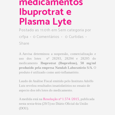
medicamentos
Ibuprotrat e
Plasma Lyte
Postado as 11:01h
em Sem categoria
por
crfpa
0 Comentários
0
Curtidas
Share
A Anvisa determinou a suspensão, comercialização e
uso dos lotes nº 28293, 28294 e 28295 do
medicamento
Ibuprotrat (Ibuprofeno), 50 mg/ml
produzido pela empresa Natulab Laboratório S/A.
O
produto é utilizado como anti-inflamatório.
Laudo de Análise Fiscal emitido pelo Instituto Adolfo
Lutz revelou resultados insatisfatórios no ensaio de
aspecto dos três lotes do medicamento.
A medida está na
Resolução nº 1.574 /201
5
, publicada
nesta sexta-feira (29/5) no Diário Oficial da União
(DOU).