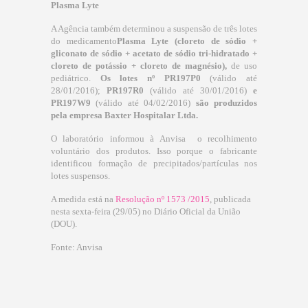
Plasma Lyte
A Agência também determinou a suspensão de três lotes
do medicamento
Plasma Lyte (cloreto de sódio +
gliconato de sódio + acetato de sódio tri-hidratado +
cloreto de potássio + cloreto de magnésio),
de uso
pediátrico.
Os lotes nº PR197P0
(válido até
28/01/2016);
PR197R0
(válido até 30/01/2016)
e
PR197W9
(válido até 04/02/2016)
são produzidos
pela empresa Baxter Hospitalar Ltda.
O laboratório informou à Anvisa o recolhimento
voluntário dos produtos. Isso porque o fabricante
identificou formação de precipitados/partículas nos
lotes suspensos.
A medida está na
Resolução nº 1573 /2015
, publicada
nesta sexta-feira (29/05) no Diário Oficial da União
(DOU).
Fonte: Anvisa