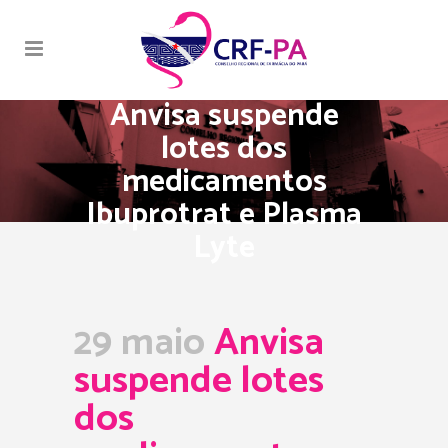
Anvisa suspende
lotes dos
medicamentos
Ibuprotrat e Plasma
Lyte
29 maio
Anvisa
suspende lotes
dos