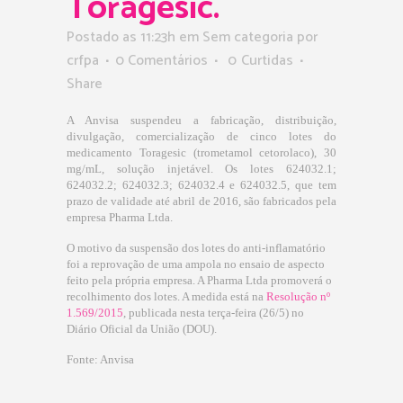
Toragesic.
Postado as 11:23h
em Sem categoria
por
crfpa
0 Comentários
0
Curtidas
Share
A Anvisa suspendeu a fabricação, distribuição,
divulgação, comercialização de cinco lotes do
medicamento Toragesic (trometamol cetorolaco), 30
mg/mL, solução injetável. Os lotes 624032.1;
624032.2; 624032.3; 624032.4 e 624032.5, que tem
prazo de validade até abril de 2016, são fabricados pela
empresa Pharma Ltda.
O motivo da suspensão dos lotes do anti-inflamatório
foi a reprovação de uma ampola no ensaio de aspecto
feito pela própria empresa. A Pharma Ltda promoverá o
recolhimento dos lotes. A medida está na
Resolução nº
1.569/201
5
, publicada nesta terça-feira (26/5) no
Diário Oficial da União (DOU).
Fonte: Anvisa