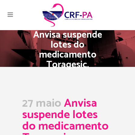
Anvisa suspende
lotes do
medicamento
Toragesic.
27 maio
Anvisa
suspende lotes
do medicamento