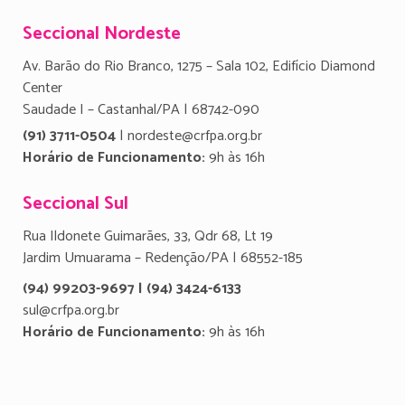
Seccional Nordeste
Av. Barão do Rio Branco, 1275 – Sala 102, Edifício Diamond
Center
Saudade I – Castanhal/PA | 68742-090
(91) 3711-0504
| nordeste@crfpa.org.br
Horário de Funcionamento:
9h às 16h
Seccional Sul
Rua Ildonete Guimarães, 33, Qdr 68, Lt 19
Jardim Umuarama – Redenção/PA | 68552-185
(94) 99203-9697 | (94) 3424-6133
sul@crfpa.org.br
Horário de Funcionamento:
9h às 16h