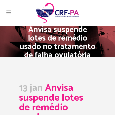
Anvisa suspende
lotes de remédio
usado no tratamento
de falha ovulatória
13 jan
Anvisa
suspende lotes
de remédio