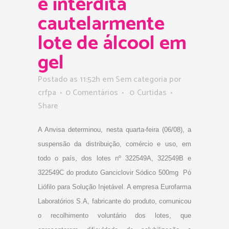
e interdita
cautelarmente
lote de álcool em
gel
Postado as 11:52h
em Sem categoria
por
crfpa
0 Comentários
0
Curtidas
Share
A Anvisa determinou, nesta quarta-feira (06/08), a
suspensão da distribuição, comércio e uso, em
todo o país, dos lotes nº 322549A, 322549B e
322549C do produto Ganciclovir Sódico 500mg  Pó
Liófilo para Solução Injetável. A empresa Eurofarma
Laboratórios S.A, fabricante do produto, comunicou
o recolhimento voluntário dos lotes, que