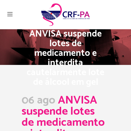
ANVISA suspende
lotes de
medicamento e
interdita
cautelarmente lote
de álcool em gel
06 ago
ANVISA
suspende lotes
de medicamento